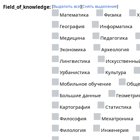
Выделить все
Снять выделение
Field_of_knowledge:
Математика
Физика
Х
География
Информатика
Медицина
Педагогика
Экономика
Археология
Лингвистика
Искусственны
Урбанистика
Культура
Мобильное обучение
Обще
Большие данные
Геометри
Картография
Статистика
Философия
Мехатроника
Филология
Инженерия