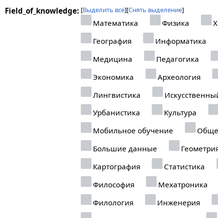
Выделить все
Снять выделение
Field_of_knowledge:
Математика
Физика
Х
География
Информатика
Медицина
Педагогика
Экономика
Археология
Лингвистика
Искусственны
Урбанистика
Культура
Мобильное обучение
Обще
Большие данные
Геометри
Картография
Статистика
Философия
Мехатроника
Филология
Инженерия