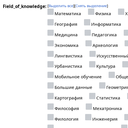
Выделить все
Снять выделение
Field_of_knowledge:
Математика
Физика
Х
География
Информатика
Медицина
Педагогика
Экономика
Археология
Лингвистика
Искусственны
Урбанистика
Культура
Мобильное обучение
Обще
Большие данные
Геометри
Картография
Статистика
Философия
Мехатроника
Филология
Инженерия