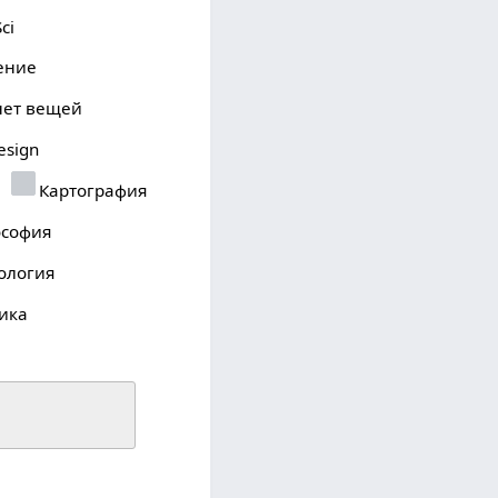
ci
ение
ет вещей
sign
Картография
софия
ология
ика