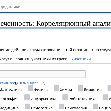
еченность: Корреляционный анали
лнение действия «редактирование этой страницы» по сле
огут выполнять участники из группы
Участники
.
елить все
Снять выделение
Математика
Физика
Химия
Биология
География
Информатика
Робототехника
И
Медицина
Педагогика
Психология
Социо