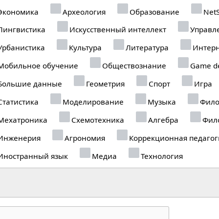
Экономика
Археология
Образование
NetS
Лингвистика
Искусственный интеллект
Управл
Урбанистика
Культура
Литература
Интерн
Мобильное обучение
Обществознание
Game de
Большие данные
Геометрия
Спорт
Игра
Статистика
Моделирование
Музыка
Фило
Мехатроника
Схемотехника
Алгебра
Фил
Инженерия
Агрономия
Коррекционная педагог
Иностранный язык
Медиа
Технология