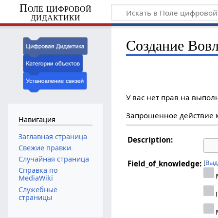
Поле цифровой
дидактики
Создание Вовл
У вас нет прав на выпо
Запрошенное действие м
Навигация
Заглавная страница
Description:
Свежие правки
Случайная страница
Выд
Field_of_knowledge:
Справка по
MediaWiki
Служебные
страницы