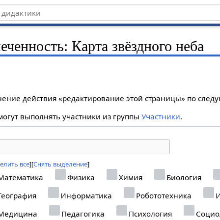
еченность: Карта звёздного неба
лнение действия «редактирование этой страницы» по сле
огут выполнять участники из группы
Участники
.
елить все
Снять выделение
Математика
Физика
Химия
Биология
География
Информатика
Робототехника
И
Медицина
Педагогика
Психология
Социо