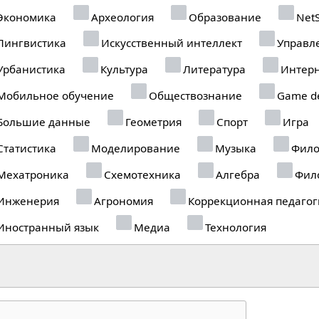
Экономика
Археология
Образование
NetS
Лингвистика
Искусственный интеллект
Управл
Урбанистика
Культура
Литература
Интерн
Мобильное обучение
Обществознание
Game de
Большие данные
Геометрия
Спорт
Игра
Статистика
Моделирование
Музыка
Фило
Мехатроника
Схемотехника
Алгебра
Фил
Инженерия
Агрономия
Коррекционная педагог
Иностранный язык
Медиа
Технология