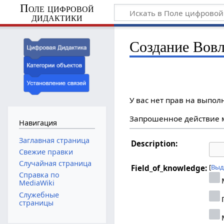
Поле цифровой
дидактики
Создание Вовл
У вас нет прав на выпо
Запрошенное действие м
Навигация
Заглавная страница
Description:
Свежие правки
Случайная страница
Выд
Field_of_knowledge:
Справка по
MediaWiki
Служебные
страницы