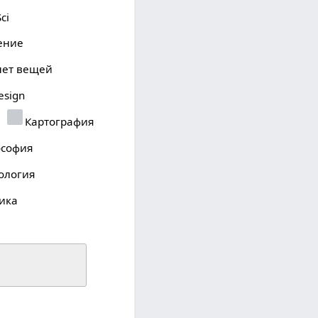
ci
ение
ет вещей
sign
Картография
софия
ология
ика