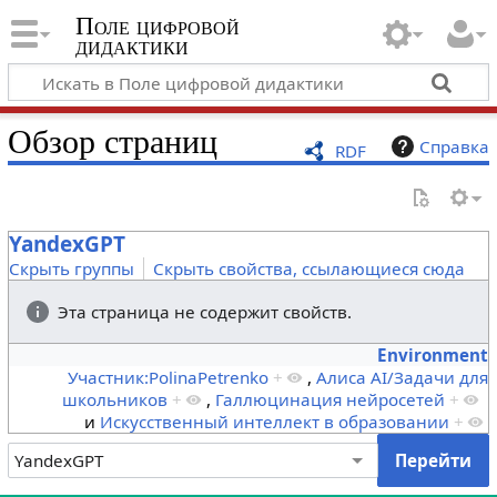
Поле цифровой
дидактики
Обзор страниц
Справка
RDF
YandexGPT
Скрыть группы
Скрыть свойства, ссылающиеся сюда
Эта страница не содержит свойств.
Environment
Участник:PolinaPetrenko
+
,
Алиса AI/Задачи для
школьников
+
,
Галлюцинация нейросетей
+
и
Искусственный интеллект в образовании
+