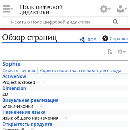
Поле цифровой
дидактики
Обзор страниц
Справка
RDF
Sophie
Скрыть группы
Скрыть свойства, ссылающиеся сюда
ActiveNow
Project is closed
+
Dimension
2D
+
Визуальная реализация
Блоки-Иконки
+
Назначение языка
Язык общего назначения
+
Открытость продукта
Открытый
+