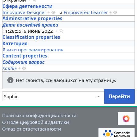
Сфера деятельности
Innovative Designer
+
и
Empowered Learner
+
Adminstrative properties
Дата последней правки
11:28:55, 9 июнь 2022
+
Classification properties
Категория
Языки программирования
Content properties
Содержит запрос
Sophie
+
Нет свойств, ссылающихся на эту страницу.
Политика конфиденциальности
О Поле цифровой дидактики
Отказ от ответственности