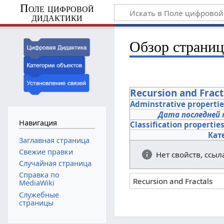
Поле цифровой
дидактики
Обзор страни
Recursion and Fract
Adminstrative properti
Дата последней 
Навигация
Classification propertie
Кат
Заглавная страница
Свежие правки
Нет свойств, ссы
Случайная страница
Справка по
MediaWiki
Служебные
страницы