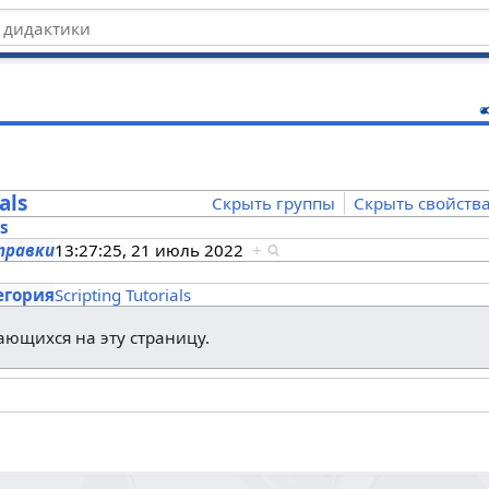
ц
als
Скрыть группы
Скрыть свойств
es
правки
13:27:25, 21 июль 2022
+
s
егория
Scripting Tutorials
лающихся на эту страницу.