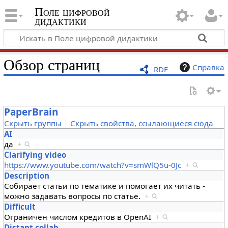
Поле цифровой
дидактики
Обзор страниц
Справка
RDF
PaperBrain
Скрыть группы
Скрыть свойства, ссылающиеся сюда
AI
да
+
Clarifying video
https://www.youtube.com/watch?v=smWlQ5u-0Jc
+
Description
Собирает статьи по тематике и помогает их читать -
можно задавать вопросы по статье.
+
Difficult
Ограничен числом кредитов в OpenAI
+
Distant collab