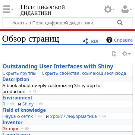
Поле цифровой
дидактики
Обзор страниц
Справка
RDF
Outstanding User Interfaces with Shiny
Скрыть группы
Скрыть свойства, ссылающиеся сюда
Description
A book about deeply customizing Shiny app for
production.
+
Environment
R
+
и
Shiny
+
Field of knowledge
Наука о сетях
+
и
Уроки/Информатика
+
Inventor
Granjon
+
Launch year