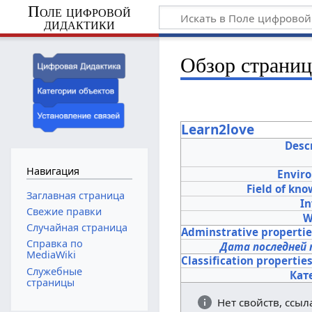
Поле цифровой
дидактики
Обзор страни
Learn2love
Desc
Навигация
Envir
Field of kn
Заглавная страница
In
Свежие правки
W
Случайная страница
Adminstrative properti
Справка по
Дата последней 
MediaWiki
Classification propertie
Служебные
Кат
страницы
Нет свойств, ссы