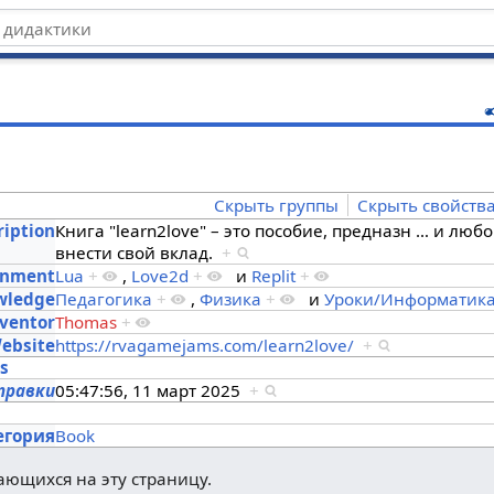
ц
Скрыть группы
Скрыть свойств
ription
Книга "learn2love" – это пособие, предназн
…
и люб
внести свой вклад.
+
onment
Lua
+
,
Love2d
+
и
Replit
+
owledge
Педагогика
+
,
Физика
+
и
Уроки/Информатик
ventor
Thomas
+
ebsite
https://rvagamejams.com/learn2love/
+
es
правки
05:47:56, 11 март 2025
+
s
егория
Book
лающихся на эту страницу.