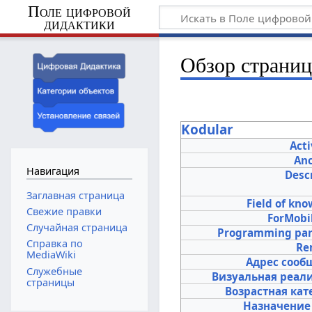
Поле цифровой
дидактики
Обзор страни
Kodular
Act
Anc
Навигация
Desc
Заглавная страница
Field of kn
Свежие правки
ForMobi
Случайная страница
Programming pa
Справка по
Re
MediaWiki
Адрес сооб
Служебные
Визуальная реал
страницы
Возрастная кат
Назначение