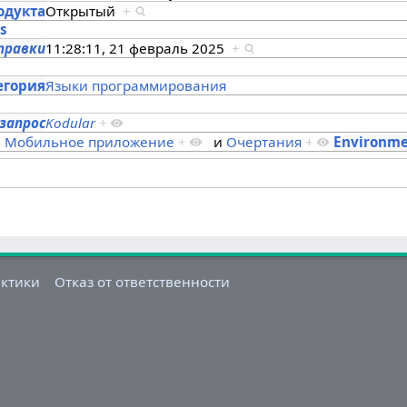
одукта
Открытый
+
es
правки
11:28:11, 21 февраль 2025
+
s
егория
Языки программирования
запрос
Kodular
+
,
Мобильное приложение
+
и
Очертания
+
Environm
актики
Отказ от ответственности