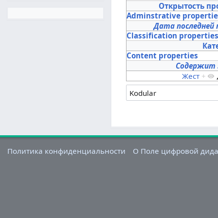
Открытость пр
Adminstrative properti
Дата последней 
Classification propertie
Кат
Content properties
Содержит 
Жест
+
Политика конфиденциальности
О Поле цифровой дид