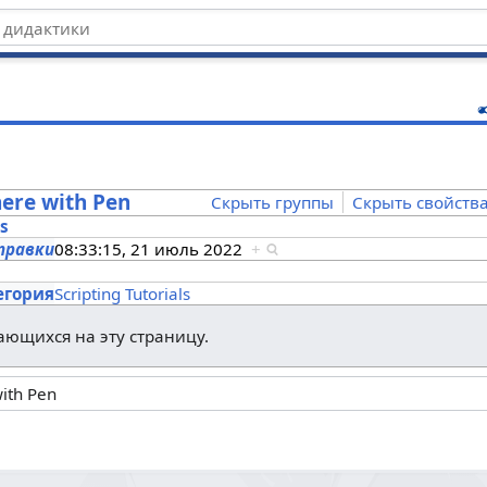
ц
here with Pen
Скрыть группы
Скрыть свойств
es
правки
08:33:15, 21 июль 2022
+
s
егория
Scripting Tutorials
лающихся на эту страницу.