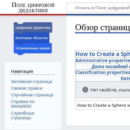
Поле цифровой
дидактики
Обзор страни
How to Create a Sp
Adminstrative properti
Дата последней 
Навигация
Classification propertie
Кат
Заглавная страница
Свежие правки
Нет свойств, ссы
Случайная страница
Справка по
MediaWiki
Служебные
страницы