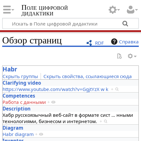
Поле цифровой
дидактики
Обзор страниц
Справка
RDF
Habr
Скрыть группы
Скрыть свойства, ссылающиеся сюда
Clarifying video
https://www.youtube.com/watch?v=GgjtYzX w k
+
Competences
Работа с данными
+
Description
Хабр русскоязычный веб-сайт в формате сист
…
нными
технологиями, бизнесом и интернетом.
+
Diagram
Habr diagram
+
Inventor