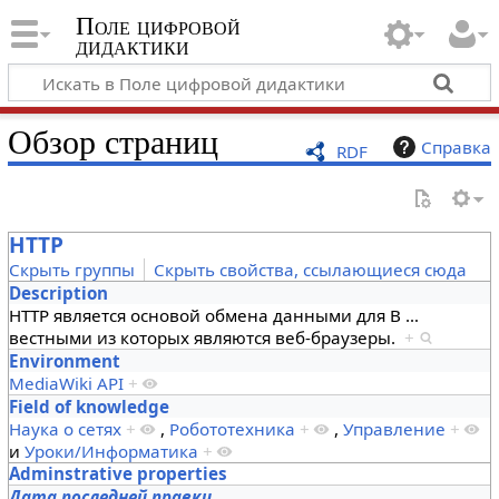
Поле цифровой
дидактики
Обзор страниц
Справка
RDF
HTTP
Скрыть группы
Скрыть свойства, ссылающиеся сюда
Description
HTTP является основой обмена данными для В
…
вестными из которых являются веб-браузеры.
+
Environment
MediaWiki API
+
Field of knowledge
Наука о сетях
+
,
Робототехника
+
,
Управление
+
и
Уроки/Информатика
+
Adminstrative properties
Дата последней правки