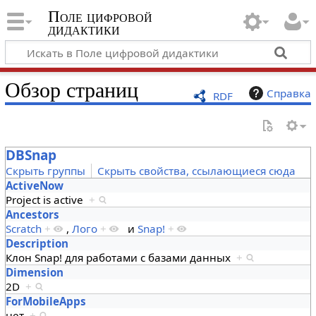
Поле цифровой
дидактики
Обзор страниц
Справка
RDF
DBSnap
Скрыть группы
Скрыть свойства, ссылающиеся сюда
ActiveNow
Project is active
+
Ancestors
Scratch
+
,
Лого
+
и
Snap!
+
Description
Клон Snap! для работами с базами данных
+
Dimension
2D
+
ForMobileApps
нет
+