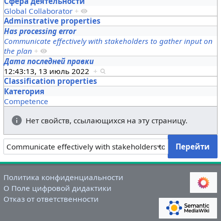
Сфера деятельности
Global Collaborator
+
Adminstrative properties
Has processing error
Communicate effectively with stakeholders to gather input on
the plan
+
Дата последней правки
12:43:13, 13 июль 2022
+
Classification properties
Категория
Competence
Нет свойств, ссылающихся на эту страницу.
Политика конфиденциальности
О Поле цифровой дидактики
Отказ от ответственности