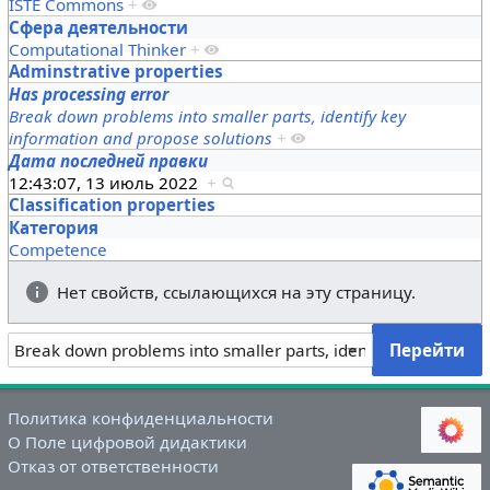
ISTE Commons
+
Сфера деятельности
Computational Thinker
+
Adminstrative properties
Has processing error
Break down problems into smaller parts, identify key
information and propose solutions
+
Дата последней правки
12:43:07, 13 июль 2022
+
Classification properties
Категория
Competence
Нет свойств, ссылающихся на эту страницу.
Политика конфиденциальности
О Поле цифровой дидактики
Отказ от ответственности