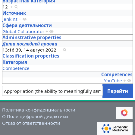
Возрастная категория
12
+
Источник
Jenkins
+
Сфера деятельности
Global Collaborator
+
Adminstrative properties
Дата последней правки
13:16:39, 14 август 2022
+
Classification properties
Категория
Competence
Competences
YouTube
+
Политика конфиденциальности
О Поле цифровой дидактики
Отказ от ответственности