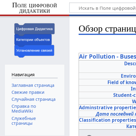
Поле цифровой
дидактики
Обзор страни
Air Pollution - Buse
Desc
Навигация
Envir
Field of kn
Заглавная страница
In
Свежие правки
Student-
Случайная страница
W
Справка по
Adminstrative properti
MediaWiki
Дата последней 
Служебные
Classification propertie
страницы
Кат