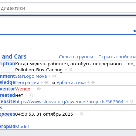
ц
s and Cars
Скрыть группы
Скрыть свойств
ription
Когда модель работает, автобусы непрерывно
…
on_
Pollution_Bus_Car.png
+
onment
StarLogo Nova
+
owledge
География
+
и
Урбанистика
+
ventor
Wendel
+
created
нет
+
ebsite
https://www.slnova.org/djwendel/projects/567664
+
es
правки
04:50:53, 31 октябрь 2025
+
s
егория
Model