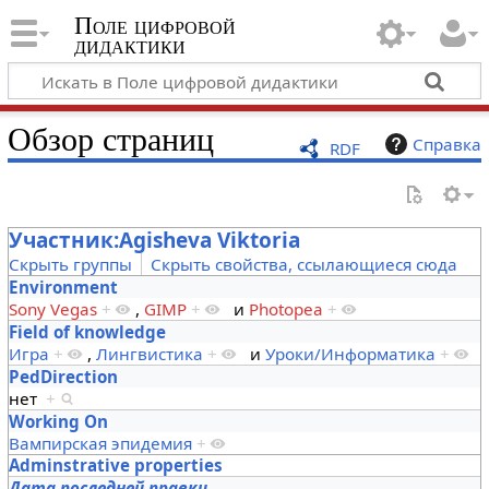
Поле цифровой
дидактики
Обзор страниц
Справка
RDF
Участник:Agisheva Viktoria
Скрыть группы
Скрыть свойства, ссылающиеся сюда
Environment
Sony Vegas
+
,
GIMP
+
и
Photopea
+
Field of knowledge
Игра
+
,
Лингвистика
+
и
Уроки/Информатика
+
PedDirection
нет
+
Working On
Вампирская эпидемия
+
Adminstrative properties
Дата последней правки