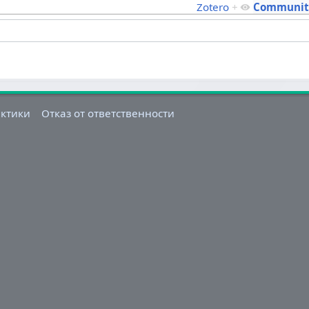
Zotero
+
Communit
актики
Отказ от ответственности