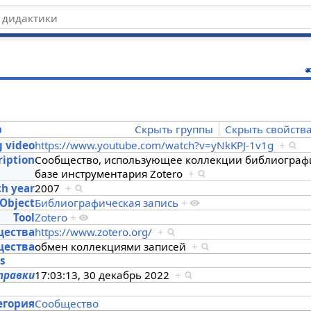
ц
o
Скрыть группы
Скрыть свойств
g video
https://www.youtube.com/watch?v=yNkKPJ-1v1g
+
ription
Сообщество, использующее коллекции библиографи
базе инструментария Zotero
+
h year
2007
+
 Object
Библиографическая запись
+
Tool
Zotero
+
щества
https://www.zotero.org/
+
щества
обмен коллекциями записей
+
es
правки
17:03:13, 30 декабрь 2022
+
s
егория
Сообщество