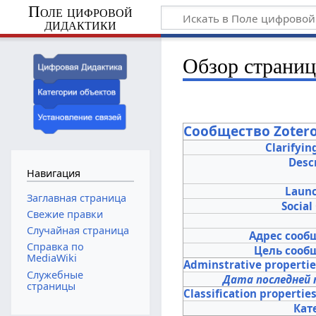
Поле цифровой
дидактики
Обзор страни
Сообщество Zoter
Clarifyin
Desc
Навигация
Launc
Заглавная страница
Social
Свежие правки
Случайная страница
Адрес сооб
Справка по
Цель сооб
MediaWiki
Adminstrative properti
Служебные
Дата последней 
страницы
Classification propertie
Кат