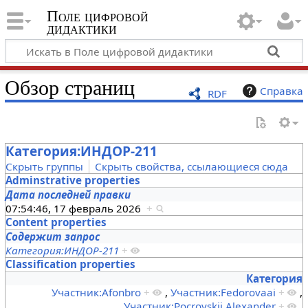
Поле цифровой
дидактики
Обзор страниц
Справка
RDF
Категория:ИНДОР-211
Скрыть группы
Скрыть свойства, ссылающиеся сюда
Adminstrative properties
Дата последней правки
07:54:46, 17 февраль 2026
+
Content properties
Содержит запрос
Категория:ИНДОР-211
+
Classification properties
Категория
Участник:Afonbro
+
,
Участник:Fedorovaai
+
,
Участник:Pocrovskii Alexander
+
,