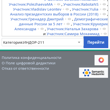
Участник:PolezhaevaMA
+
,
Участник:RabotaNS
+
,
Участник:Vladislav Leontev
+
,
Участник:Yulia
+
,
Анализ президентских выборов в России (2018)
+
,
Участник:Гренадер Дмитрий
+
,
Демографические
данные России за 5 лет
+
,
Участник:Крукерик
Александра
+
,
Участник:Наталья Захарова
+
и
Участник:Самира Мохаммад
+
Политика конфиденциальности
О Поле цифровой дидактики
Отказ от ответственности