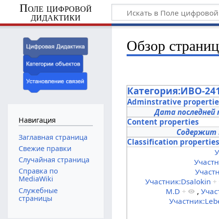
Поле цифровой
дидактики
Обзор страни
Категория:ИВО-24
Adminstrative properti
Дата последней 
Навигация
Content properties
Содержит 
Заглавная страница
Classification propertie
Свежие правки
У
Случайная страница
Участн
Справка по
Участн
MediaWiki
Участник:Dsalokin
+
Служебные
M.D
+
,
Учас
страницы
Участник:Leb