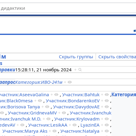
ц
1м
Скрыть группы
Скрыть свойств
es
правки
15:28:11, 21 ноябрь 2024
+
запрос
Категория:ИВО-241м
+
s
частник:AseevaGalina
+
,
Участник:Bahtuk
+
,
Категори
ик:Black0mesa
+
,
Участник:BondarenkoEV
+
,
ик:Borisova Tanya
+
,
Участник:DavydovAE
+
,
,
Участник:GridnevaMV
+
,
Участник:Ivanchuk
тник:Ivanchuk M.D.
+
,
Участник:Krylovadm
+
,
edevAV
+
,
Участник:LesikAA
+
,
LyazinEA
+
,
Участник:Marya Aks
+
,
Участник:Natalya
+
,