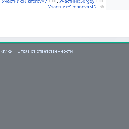
Участник:NikiforovVV
+
,
Участник:Sergey
+
,
Участник:SimanovaMS
+
актики
Отказ от ответственности