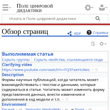
Поле цифровой
дидактики
Обзор страниц
Справка
RDF
Выполняемая статья
Скрыть группы
Скрыть свойства, ссылающиеся сюда
Clarifying video
https://www.youtube.com/watch?v=FQ5FaeHcdwo
+
Description
Формы научных публикаций, когда читатель может
взаимодействовать с текстом и данными, которые
содержаться в статье. Читатель может изменить форму
представления данных, внести изменения и
дополнения в код модели и т.п.
+
Environment
Squeak
+
,
Semantic MediaWiki
+
и
Snap!
+