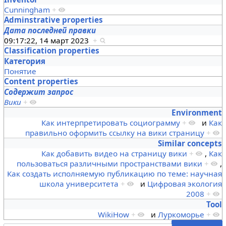
Cunningham
+
Adminstrative properties
Дата последней правки
09:17:22, 14 март 2023
+
Classification properties
Категория
Понятие
Content properties
Содержит запрос
Вики
+
Environment
Как интерпретировать социограмму
+
и
Как
правильно оформить ссылку на вики страницу
+
Similar concepts
Как добавить видео на страницу вики
+
,
Как
пользоваться различными пространствами вики
+
,
Как создать исполняемую публикацию по теме: научная
школа университета
+
и
Цифровая экология
2008
+
Tool
WikiHow
+
и
Луркоморье
+