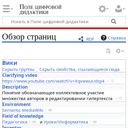
Поле цифровой
дидактики
Обзор страниц
Справка
RDF
Вики
Скрыть группы
Скрыть свойства, ссылающиеся сюда
Clarifying video
https://www.youtube.com/watch?v=XqxwwuUdsp4
+
Description
Понятие обозначающее коллективное участие
множества авторов в редактировании гипертекста
+
Environment
Semantic MediaWiki
+
Field of knowledge
Педагогика
+
и
Уроки/Информатика
+
Inventor