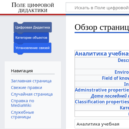
Поле цифровой
дидактики
Обзор страни
Аналитика учебна
Desc
Навигация
Envir
Field of kn
Заглавная страница
In
Свежие правки
Adminstrative properti
Случайная страница
Дата последней 
Справка по
Classification propertie
MediaWiki
Кат
Служебные
страницы