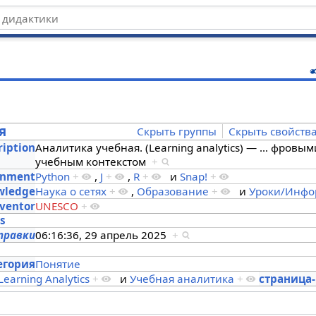
ц
я
Скрыть группы
Скрыть свойств
ription
Аналитика учебная. (Learning analytics) —
…
фровыми
учебным контекстом
+
onment
Python
+
,
J
+
,
R
+
и
Snap!
+
owledge
Наука о сетях
+
,
Образование
+
и
Уроки/Инфо
ventor
UNESCO
+
es
правки
06:16:36, 29 апрель 2025
+
s
егория
Понятие
Learning Analytics
+
и
Учебная аналитика
+
страница