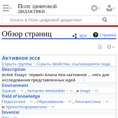
Поле цифровой
дидактики
Обзор страниц
Справка
RDF
Активное эссе
Скрыть группы
Скрыть свойства, ссылающиеся сюда
Description
Active Essays -термин Алана Кея «активное
…
нять для
исследования представленных идей.
+
Environment
Squeak
+
,
Semantic MediaWiki
+
и
Snap!
+
Field of knowledge
Педагогика
+
,
Образование
+
,
Лингвистика
+
и
Уроки/Информатика
+
Inventor
Kay
+