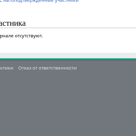
х:
Автоподтверждённые участники
астника
рнале отсутствуют.
актики
Отказ от ответственности