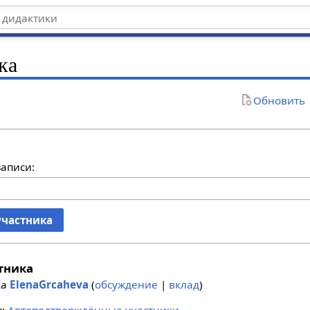
ка
Обновить
записи:
участника
тника
ка
ElenaGrcaheva
(
обсуждение
|
вклад
)