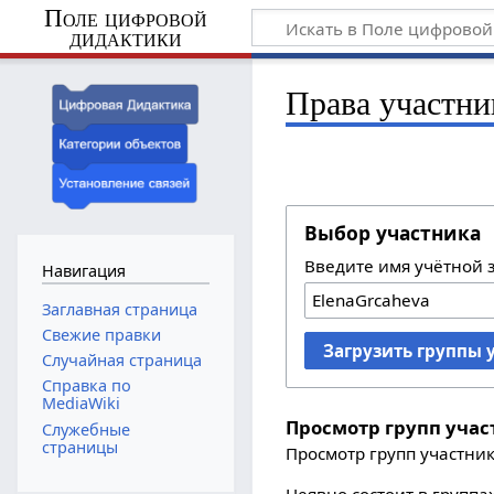
Поле цифровой
дидактики
Права участни
Выбор участника
Введите имя учётной 
Навигация
Заглавная страница
Свежие правки
Загрузить группы 
Случайная страница
Справка по
MediaWiki
Просмотр групп учас
Служебные
страницы
Просмотр групп участни