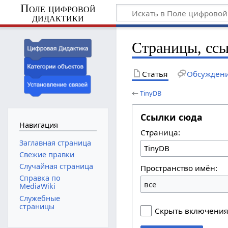
Поле цифровой
дидактики
Страницы, сс
Статья
Обсужден
←
TinyDB
Ссылки сюда
Навигация
Страница:
Заглавная страница
Свежие правки
Случайная страница
Пространство имён:
Справка по
все
MediaWiki
Служебные
страницы
Скрыть включени