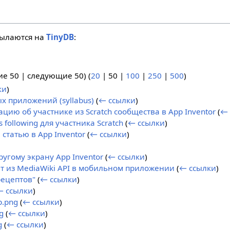
сылаются на
TinyDB
:
ие 50
|
следующие 50
) (
20
|
50
|
100
|
250
|
500
)
ки
)
х приложений (syllabus)
(
← ссылки
)
цию об участнике из Scratch сообщества в App Inventor
(
← 
s following для участника Scratch
(
← ссылки
)
 статью в App Inventor
(
← ссылки
)
угому экрану App Inventor
(
← ссылки
)
ет из MediaWiki API в мобильном приложении
(
← ссылки
)
ецептов"
(
← ссылки
)
← ссылки
)
p.png
(
← ссылки
)
g
(
← ссылки
)
g
(
← ссылки
)