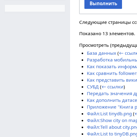
Выполнить
Следующие страницы с
Показано 13 элементов.
Просмотреть (
предыдущ
База данных
(
← ссыл
Разработка мобильны
Как показать информа
Как сравнить follower
Как представить вики
СУБД
(
← ссылки
)
Передать значения др
Как дополнить датас
Приложение "Книга р
Файл:List tinydb.png
(
Файл:Show city on ma
Файл:Tell about city.pn
Файл:List to tinyDB.pn