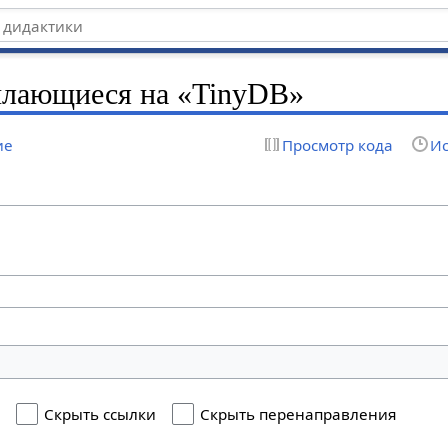
ылающиеся на «TinyDB»
ие
Просмотр кода
Ис
я
Скрыть ссылки
Скрыть перенаправления