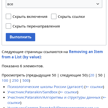
все
Скрыть включения
Скрыть ссылки
Скрыть перенаправления
Выполнить
Следующие страницы ссылаются на
Removing an Item
from a List (by value)
:
Показано 6 элементов.
Просмотреть (
предыдущие 50
|
следующие 50
) (
20
|
50
|
100
|
250
|
500
)
Психологические школы России (датасет)
(
← ссылки
)
Участник:Patarakin/Sandbox
(
← ссылки
)
Участник:Patarakin/Алгоритмы и структуры данных
(
←
ссылки
)
Участник:Серпов Тимофей/Программирование на