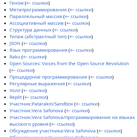
Геном
(
← ссылки
)
Метапрограммирование
(
← ссылки
)
Параллельный массив
(
← ссылки
)
Ассоциативный массив
(
← ссылки
)
Структура данных
(
← ссылки
)
Типаж (абстрактный тип)
(
← ссылки
)
JSON
(
← ссылки
)
Язык программирования
(
← ссылки
)
Raku
(
← ссылки
)
Open Sources: Voices from the Open Source Revolution
(
← ссылки
)
Процедурное программирование
(
← ссылки
)
Регулярные выражения
(
← ссылки
)
Уолл
(
← ссылки
)
Replit
(
← ссылки
)
Участник:Patarakin/Sandbox
(
← ссылки
)
Участник:Vera Safonova
(
← ссылки
)
Участник:Vera Safonova/программирование на языках
высокого уровня
(
← ссылки
)
Обсуждение участника:Vera Safonova
(
← ссылки
)