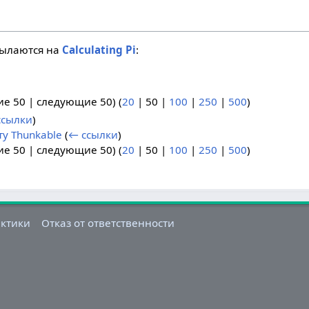
сылаются на
Calculating Pi
:
ие 50
|
следующие 50
) (
20
|
50
|
100
|
250
|
500
)
ссылки
)
у Thunkable
(
← ссылки
)
ие 50
|
следующие 50
) (
20
|
50
|
100
|
250
|
500
)
актики
Отказ от ответственности