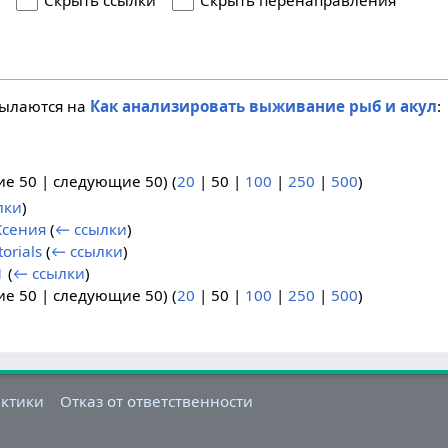
я
Скрыть ссылки
Скрыть перенаправления
сылаются на
Как анализировать выживание рыб и акул
:
ие 50
|
следующие 50
) (
20
|
50
|
100
|
250
|
500
)
лки
)
Ксения
(
← ссылки
)
orials
(
← ссылки
)
1
(
← ссылки
)
ие 50
|
следующие 50
) (
20
|
50
|
100
|
250
|
500
)
актики
Отказ от ответственности