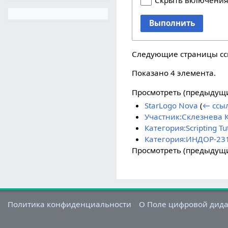
Скрыть включени
Выполнить
Следующие страницы с
Показано 4 элемента.
Просмотреть (
предыдущ
StarLogo Nova
(
← ссы
Участник:Склезнева 
Категория:Scripting Tut
Категория:ИНДОР-23
Просмотреть (
предыдущ
Политика конфиденциальности
О Поле цифровой дид