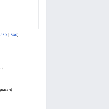
|
250
|
500
)
н)
ирован)