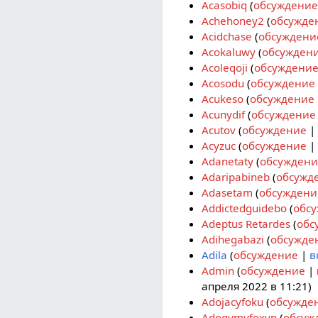
Acasobiq
обсуждение
Achehoney2
обсужде
Acidchase
обсуждени
Acokaluwy
обсужден
Acoleqoji
обсуждени
Acosodu
обсуждение
Acukeso
обсуждение
Acunydif
обсуждение
Acutov
обсуждение
Acyzuc
обсуждение
Adanetaty
обсуждени
Adaripabineb
обсужд
Adasetam
обсуждени
Addictedguidebo
обс
Adeptus Retardes
обс
Adihegabazi
обсужде
Adila
обсуждение
в
Admin
обсуждение
апреля 2022 в 11:21)
Adojacyfoku
обсужде
Adoqymyfoxyp
обсуж