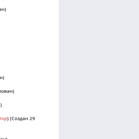
ан)
н)
рован)
)
тор
) (Создан 29
ан)