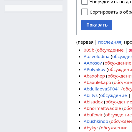
Упорядочить по да
Сортировать в обр
Показать
(
первая
|
последняя
) Пр
009b
обсуждение
в
A.o.volodina
обсужде
AAnosov
обсуждение
APolyakov
обсужден
Abaxohep
обсуждени
Abaxulekapo
обсужд
AbdullaevaSP041
обс
Abiltys
обсуждение
Abisadox
обсуждени
Abnormaltwaddle
обс
Abufewir
обсуждение
Abushkindb
обсужде
Abykyr
обсуждение