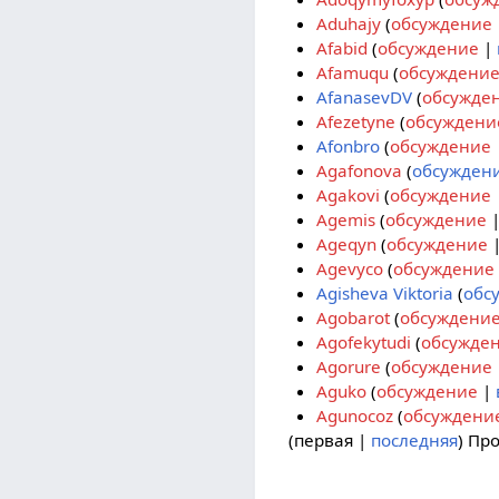
Aduhajy
обсуждение
Afabid
обсуждение
Afamuqu
обсуждени
AfanasevDV
обсужде
Afezetyne
обсуждени
Afonbro
обсуждение
Agafonova
обсужден
Agakovi
обсуждение
Agemis
обсуждение
Ageqyn
обсуждение
Agevyco
обсуждение
Agisheva Viktoria
обс
Agobarot
обсуждени
Agofekytudi
обсужде
Agorure
обсуждение
Aguko
обсуждение
Agunocoz
обсуждени
(
первая
|
последняя
) Пр