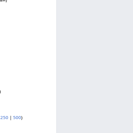
)
|
250
|
500
)