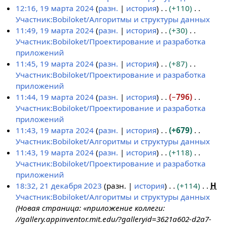
к
р
и
с
п
т
Н
12:16, 19 марта 2024
разн.
история
+110
и
а
я
а
и
о
е
Участник:Bobiloket/Алгоритмы и структуры данных
в
п
н
с
п
т
Н
11:49, 19 марта 2024
разн.
история
+30
к
р
и
а
и
о
е
Участник:Bobiloket/Проектирование и разработка
и
а
я
н
с
п
т
приложений
в
п
и
а
и
о
Н
11:45, 19 марта 2024
разн.
история
+87
к
р
я
н
с
п
е
Участник:Bobiloket/Проектирование и разработка
и
а
п
и
а
и
т
приложений
в
р
я
н
с
о
Н
11:44, 19 марта 2024
разн.
история
−796
к
а
п
и
а
п
е
Участник:Bobiloket/Проектирование и разработка
и
в
р
я
н
и
т
приложений
к
а
п
и
с
о
Н
11:43, 19 марта 2024
разн.
история
+679
и
в
р
я
а
п
е
Участник:Bobiloket/Алгоритмы и структуры данных
к
а
п
н
и
т
Н
11:43, 19 марта 2024
разн.
история
+118
и
в
р
и
с
о
е
Участник:Bobiloket/Проектирование и разработка
к
а
я
а
п
т
приложений
и
в
п
н
и
о
Н
18:32, 21 декабря 2023
разн.
история
+114
Н
к
р
и
с
п
е
Участник:Bobiloket/Алгоритмы и структуры данных
2
и
а
я
а
и
т
Новая страница: «приложение коллеги:
1
в
п
н
с
о
//gallery.appinventor.mit.edu/?galleryid=3621a602-d2a7-
д