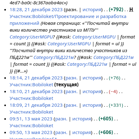
к
р
и
а
п
4ed7-ba0c-8c367aaba4ac»
е
и
а
я
н
и
18:28, 21 декабря 2023
разн.
история
+792
Н
к
в
п
и
с
Участник:Bobiloket/Проектирование и разработка
а
к
р
я
а
приложений
Новая страница: «'''Посчитай внутри
б
и
а
п
н
вики количество участников из МГПУ'''
р
в
р
и
Category:UserMGPU
? {{#ask:
Category:UserMGPU
| format
я
к
а
я
= count }} {{#ask:
Category:UserMGPU
| format = ul }}
2
и
в
п
'''Посчитай внутри вики количество участников из
0
к
р
ПБД221м'''
Category:ПБД221м
? {{#ask:
Category:ПБД221м
2
и
а
| format = count }} {{#ask:
Category:ПБД221м
| format = ul
3
в
}} {{#...»
к
18:14, 21 декабря 2023
разн.
история
+76
и
Участник:Bobiloket
текущая
Н
18:10, 21 декабря 2023
разн.
история
−4
е
Участник:Bobiloket
т
Н
18:09, 21 декабря 2023
разн.
история
+331
о
е
Участник:Bobiloket
п
т
Н
09:51, 13 мая 2023
разн.
история
+605
и
о
е
Участник:Bobiloket
1
с
п
т
Н
09:50, 13 мая 2023
разн.
история
+606
3
а
и
о
е
Участник:BarykinaEA