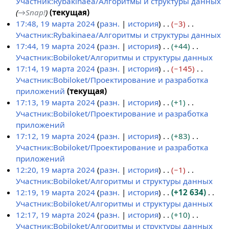
е
Участник:Rybakinaea/Алгоритмы и структуры данных
м
т
→
Snap!
текущая
а
о
17:48, 19 марта 2024
разн.
история
−3
р
п
Участник:Rybakinaea/Алгоритмы и структуры данных
т
и
Н
17:44, 19 марта 2024
разн.
история
+44
а
с
е
Участник:Bobiloket/Алгоритмы и структуры данных
2
а
т
Н
17:14, 19 марта 2024
разн.
история
−145
0
н
о
е
Участник:Bobiloket/Проектирование и разработка
2
и
п
т
приложений
текущая
4
я
и
о
Н
17:13, 19 марта 2024
разн.
история
+1
п
с
п
е
Участник:Bobiloket/Проектирование и разработка
р
а
и
т
приложений
а
н
с
о
Н
17:12, 19 марта 2024
разн.
история
+83
в
и
а
п
е
Участник:Bobiloket/Проектирование и разработка
к
я
н
и
т
приложений
и
п
и
с
о
Н
12:20, 19 марта 2024
разн.
история
−1
р
я
а
п
е
Участник:Bobiloket/Алгоритмы и структуры данных
а
п
н
и
т
Н
12:19, 19 марта 2024
разн.
история
+12 634
в
р
и
с
о
е
Участник:Bobiloket/Алгоритмы и структуры данных
к
а
я
а
п
т
Н
12:17, 19 марта 2024
разн.
история
+10
и
в
п
н
и
о
е
Участник:Bobiloket/Алгоритмы и структуры данных