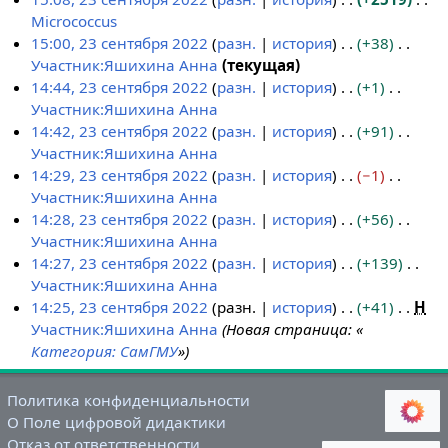
3
е
Micrococcus
с
т
Н
15:00, 23 сентября 2022
разн.
история
+38
е
о
е
Участник:Яшихина Анна
текущая
н
п
т
Н
14:44, 23 сентября 2022
разн.
история
+1
т
и
о
е
Участник:Яшихина Анна
я
с
п
т
Н
14:42, 23 сентября 2022
разн.
история
+91
б
а
и
о
е
Участник:Яшихина Анна
р
н
с
п
т
Н
14:29, 23 сентября 2022
разн.
история
−1
я
и
а
и
о
е
Участник:Яшихина Анна
2
я
н
с
п
т
Н
14:28, 23 сентября 2022
разн.
история
+56
0
п
и
а
и
о
е
Участник:Яшихина Анна
2
р
я
н
с
п
т
Н
14:27, 23 сентября 2022
разн.
история
+139
2
а
п
и
а
и
о
е
Участник:Яшихина Анна
в
р
я
н
с
п
т
Н
14:25, 23 сентября 2022
разн.
история
+41
Н
к
а
п
и
а
и
о
е
Участник:Яшихина Анна
Новая страница: «
и
в
р
я
н
с
п
т
Категория: СамГМУ
»
к
а
п
и
а
и
о
и
в
р
я
н
с
п
Политика конфиденциальности
к
а
п
и
а
и
О Поле цифровой дидактики
и
в
р
я
н
с
Отказ от ответственности