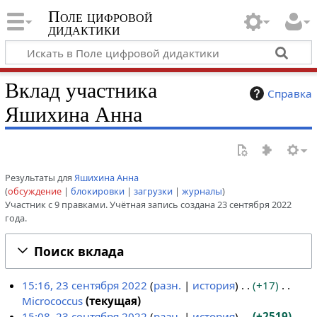
Поле цифровой
дидактики
Вклад участника
Справка
Яшихина Анна
Результаты для
Яшихина Анна
обсуждение
блокировки
загрузки
журналы
Участник с 9 правками. Учётная запись создана 23 сентября 2022
года.
Поиск вклада
15:16, 23 сентября 2022
разн.
история
+17
Micrococcus
текущая
2
Н
15:08, 23 сентября 2022
разн.
история
+2519