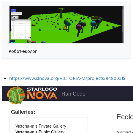
Робот-эколог
https://www.slnova.org/VICTORIA-M/projects/948003