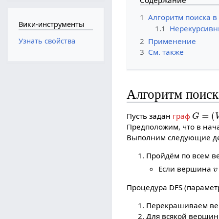
Содержание
1
Алгоритм поиска в
Вики-инструменты
1.1
Нерекурсивн
2
Применение
Узнать свойства
3
См. также
Алгоритм поиск
G
=
(
V
,
Пусть задан
граф
Предположим, что в на
Выполним следующие де
Пройдём по всем 
v
Если вершина
Процедура DFS (параме
Перекрашиваем в
Для всякой верши