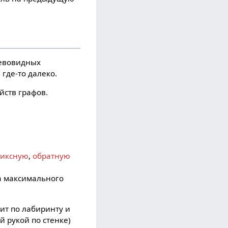
ревовидных
 где-то далеко.
йств графов.
иксную
,
обратную
а максимального
дит по лабиринту и
й рукой по стенке)