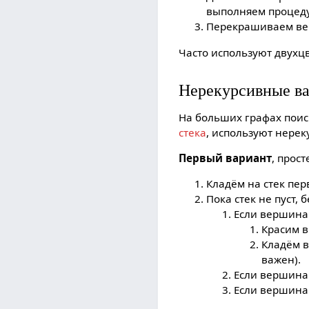
выполняем процед
Перекрашиваем в
Часто используют двухцв
Нерекурсивные в
На больших графах поис
стека
, используют нере
Первый вариант
, прос
Кладём на стек пе
Пока стек не пуст,
Если вершина
Красим в
Кладём в
важен).
Если вершина 
Если вершина 