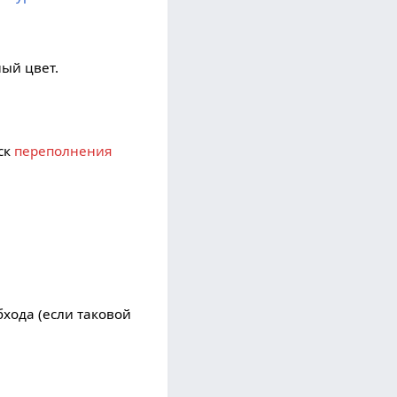
ный цвет.
иск
переполнения
бхода (если таковой