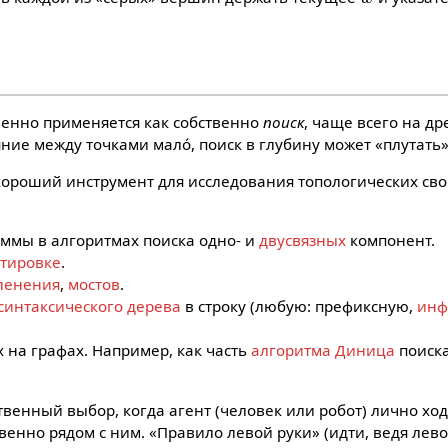
ченно применяется как собственно
поиск
, чаще всего на д
ояние между точками малó, поиск в глубину может «плутать»
 хороший инструмент для исследования топологических сво
аммы в алгоритмах поиска одно- и
двусвязных
компонент.
ртировке
.
членения
,
мостов
.
синтаксического дерева
в строку (любую: префиксную,
инф
 на графах. Например, как часть
алгоритма Диница
поиск
твенный выбор, когда агент (человек или робот) лично хо
твенно рядом с ним. «Правило левой руки» (идти, ведя лево