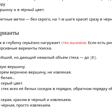
уру
u
ершину
в
чёрный
цвет.
етные метки — без серого, на 1-м шаге красят сразу в чёр
арианты
к в глубину серьёзно нагружает
стек вызовов
. Если есть р
курсивные варианты поиска.
тейший, но дающий немалый объём стека — до |E|.
рвую вершину.
 берём верхнюю вершину, не извлекая.
 белая…
 серый цвет.
 стек всех её белых соседок в порядке, обратном порядку о
серая, красим в чёрный и извлекаем.
чёрная, просто извлекаем.