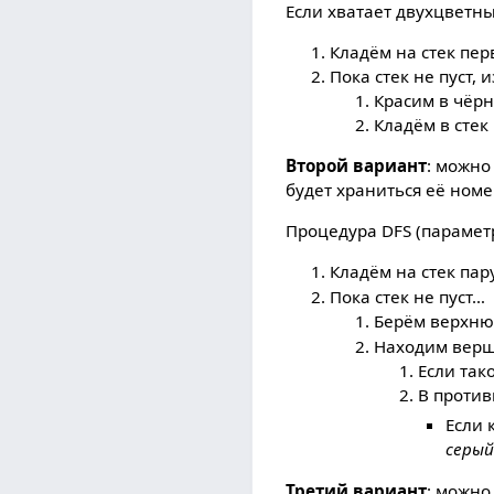
Если хватает двухцветн
Кладём на стек пе
Пока стек не пуст,
Красим в чёрн
Кладём в стек
Второй вариант
: можно
будет храниться её ном
Процедура DFS (параме
Кладём на стек па
Пока стек не пуст…
Берём верхн
Находим вер
Если так
В проти
Если 
серый
Третий вариант
: можно