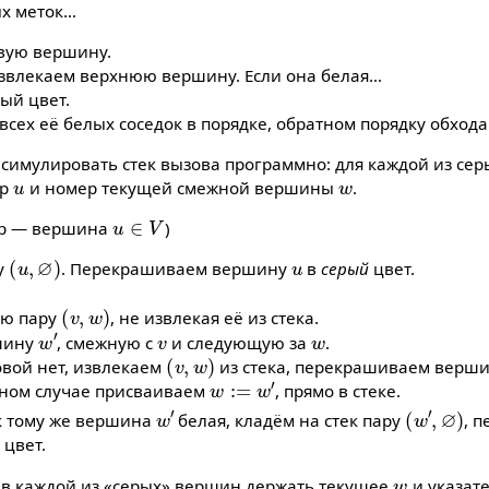
ых меток…
рвую вершину.
 извлекаем верхнюю вершину. Если она белая…
ый цвет.
 всех её белых соседок в порядке, обратном порядку обхода
 симулировать стек вызова программно: для каждой из сер
u
w
ер
и номер текущей смежной вершины
.
u
∈
V
тр — вершина
)
(
u
,
∅
)
u
ру
. Перекрашиваем вершину
в
серый
цвет.
(
v
,
w
)
юю пару
, не извлекая её из стека.
w
′
v
w
шину
, смежную с
и следующую за
.
(
v
,
w
)
овой нет, извлекаем
из стека, перекрашиваем верш
w
:=
w
′
вном случае присваиваем
, прямо в стеке.
w
′
(
w
′
,
∅
)
к тому же вершина
белая, кладём на стек пару
, 
цвет.
w
 в каждой из «серых» вершин держать текущее
и указат