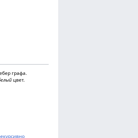
ебер графа.
белый
цвет.
рекурсивно