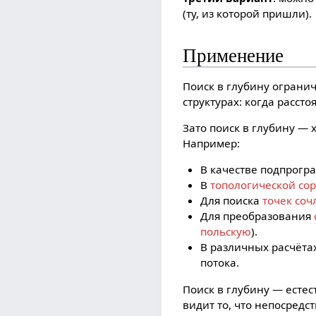
(ту, из которой пришли).
Применение
Поиск в глубину ограни
структурах: когда расст
Зато поиск в глубину —
Например:
В качестве подпрогр
В
топологической со
Для поиска
точек со
Для преобразования
польскую
).
В различных расчётах
потока.
Поиск в глубину — естес
видит то, что непосредс