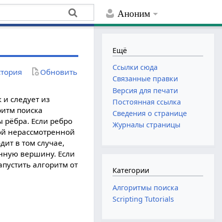
Аноним
Ещё
Ссылки сюда
тория
Обновить
Связанные правки
Версия для печати
к и следует из
Постоянная ссылка
ритм поиска
Сведения о странице
 рёбра. Если ребро
Журналы страницы
той нерассмотренной
ит в том случае,
енную вершину. Если
пустить алгоритм от
Категории
Алгоритмы поиска
Scripting Tutorials