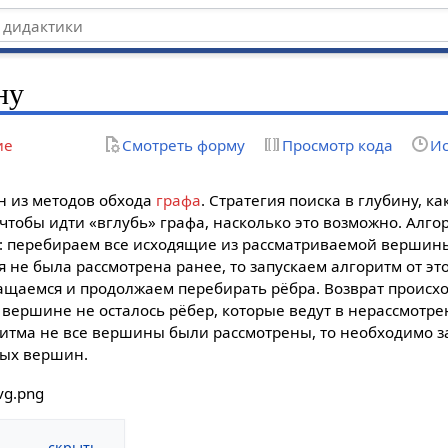
ну
ие
Смотреть форму
Просмотр кода
Ис
 из методов обхода
графа
. Стратегия поиска в глубину, ка
, чтобы идти «вглубь» графа, насколько это возможно. Алго
: перебираем все исходящие из рассматриваемой вершины
я не была рассмотрена ранее, то запускаем алгоритм от э
ащаемся и продолжаем перебирать рёбра. Возврат происход
 вершине не осталось рёбер, которые ведут в нерассмотр
итма не все вершины были рассмотрены, то необходимо за
ных вершин.