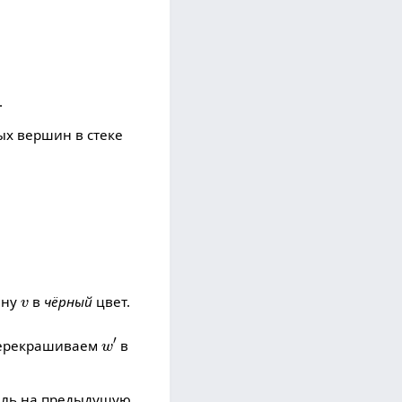
.
ых вершин в стеке
v
ину
в
чёрный
цвет.
w
′
перекрашиваем
в
ель на предыдущую