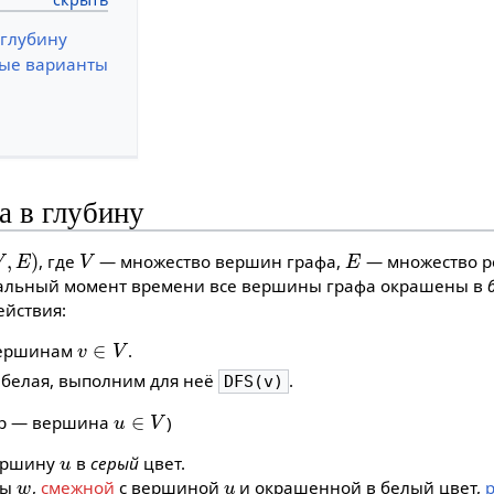
 глубину
ые варианты
а в глубину
E
)
V
E
, где
— множество вершин графа,
— множество р
чальный момент времени все вершины графа окрашены в
йствия:
v
∈
V
вершинам
.
белая, выполним для неё
.
DFS(v)
u
∈
V
тр — вершина
)
u
ершину
в
серый
цвет.
w
u
ны
,
смежной
с вершиной
и окрашенной в белый цвет,