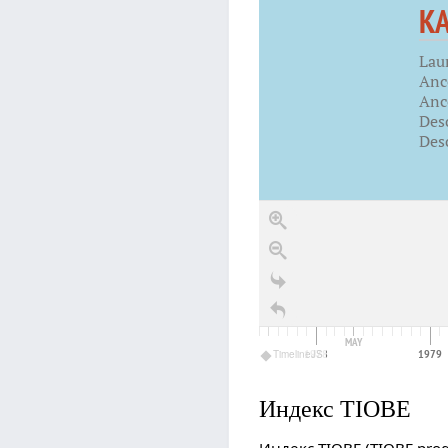
K
Lau
Anc
Ance
Des
Des
MAY
1976
1977
1978
1979
TimelineJS
Индекс TIOBE