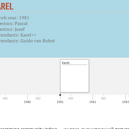
AREL
nch year: 1981
estors: Pascal
stors: Josef
cendants: Karel++
cendants: Guido van Robot
Karel
MAY
MAY
MAY
MAY
1980
1981
1982
1983