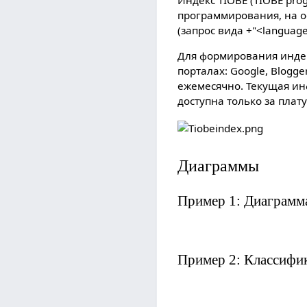
Индекс TIOBE (TIOBE pr
программирования, на о
(запрос вида +"<languag
Для формирования индек
порталах: Google, Blogger
ежемесячно. Текущая ин
доступна только за плату
Диаграммы
Пример 1: Диаграмм
Пример 2: Классифи