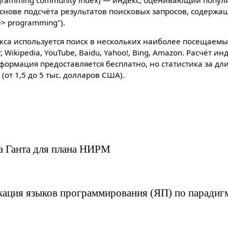
ogramming community index) — индекс, оценивающий попул
снове подсчёта результатов поисковых запросов, содержа
e> programming").
са используется поиск в нескольких наиболее посещаемых
, Wikipedia, YouTube, Baidu, Yahoo!, Bing, Amazon. Расчёт и
формация предоставляется бесплатно, но статистика за д
 (от 1,5 до 5 тыс. долларов США).
а Ганта для плана НИРМ
кация языков программирования (ЯП) по парадиг