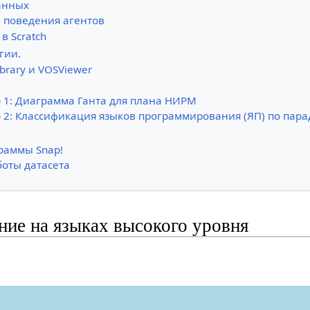
анных
 поведения агентов
в Scratch
гии.
ibrary и VOSViewer
 1: Диаграмма Ганта для плана НИРМ
 2: Классификация языков программирования (ЯП) по пар
раммы Snap!
оты датасета
ие на языках высокого уровня