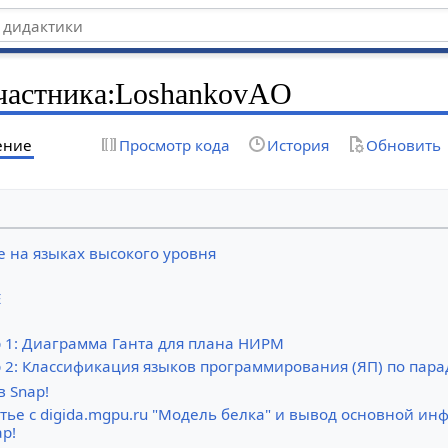
частника
:
LoshankovAO
ение
Просмотр кода
История
Обновить
 на языках высокого уровня
E
 1: Диаграмма Ганта для плана НИРМ
 2: Классификация языков программирования (ЯП) по пар
в Snap!
атье с digida.mgpu.ru "Модель белка" и вывод основной ин
p!