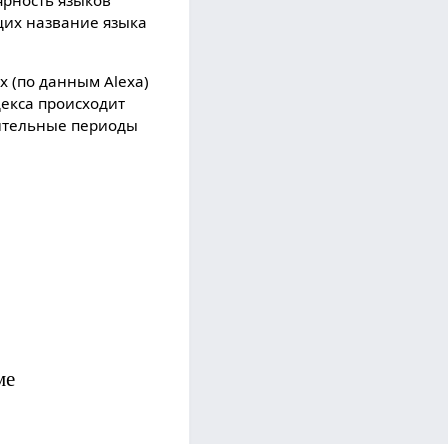
ярность языков
щих название языка
 (по данным Alexa)
ндекса происходит
лительные периоды
ме