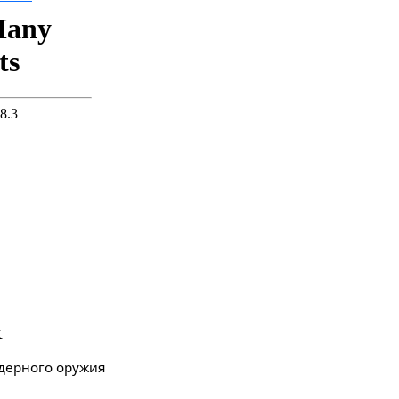
х
дерного оружия