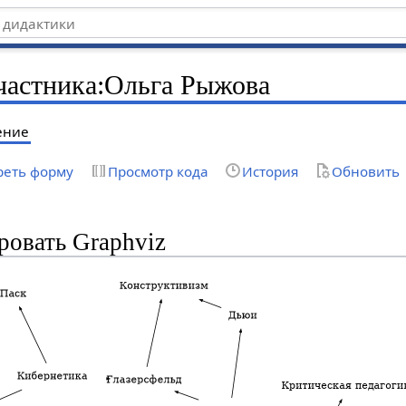
частника
:
Ольга Рыжова
ение
реть форму
Просмотр кода
История
Обновить
ровать Graphviz