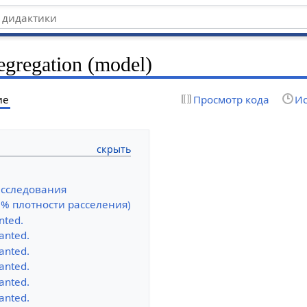
egregation (model)
ие
Просмотр кода
Ис
исследования
0% плотности расселения)
nted.
anted.
anted.
anted.
anted.
anted.