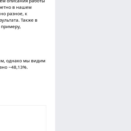
ием описания работы
кретно в нашем
но разное, к
ультата. Также в
 примеру,
тым, однако мы видим
вно ~48,13%.