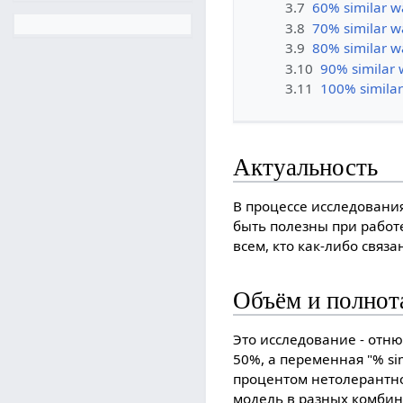
3.7
60% similar w
3.8
70% similar w
3.9
80% similar w
3.10
90% similar 
3.11
100% similar
Актуальность
В процессе исследования
быть полезны при работ
всем, кто как-либо связа
Объём и полнот
Это исследование - отн
50%, а переменная "% si
процентом нетолерантно
модель в разных комбин