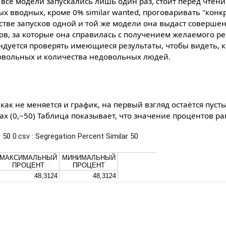
 все модели запускались лишь один раз, стоит перед чтен
х вводных, кроме 0% similar wanted, проговаривать "кон
стве запусков одной и той же модели она выдаст совершен
ов, за которые она справилась с получением желаемого рез
ндуется проверять имеющиеся результаты, чтобы видеть, к
овольных и количества недовольных людей.
как не меняется и график, на первый взгляд остаётся пус
ах (0,~50) Таблица показывает, что значение процентов ра