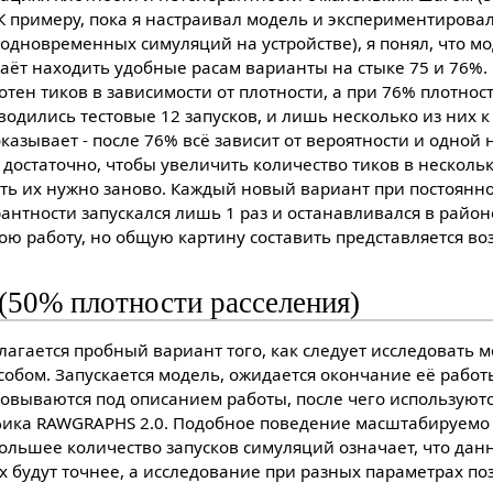
 К примеру, пока я настраивал модель и экспериментирова
 одновременных симуляций на устройстве), я понял, что м
таёт находить удобные расам варианты на стыке 75 и 76%
отен тиков в зависимости от плотности, а при 76% плотнос
водились тестовые 12 запусков, и лишь несколько из них к
оказывает - после 76% всё зависит от вероятности и одно
остаточно, чтобы увеличить количество тиков в нескольк
ять их нужно заново. Каждый новый вариант при постоянн
нтности запускался лишь 1 раз и останавливался в районе
ою работу, но общую картину составить представляется в
 (50% плотности расселения)
гается пробный вариант того, как следует исследовать 
обом. Запускается модель, ожидается окончание её работ
овываются под описанием работы, после чего используютс
фика RAWGRAPHS 2.0. Подобное поведение масштабируемо 
ольшее количество запусков симуляций означает, что дан
будут точнее, а исследование при разных параметрах по