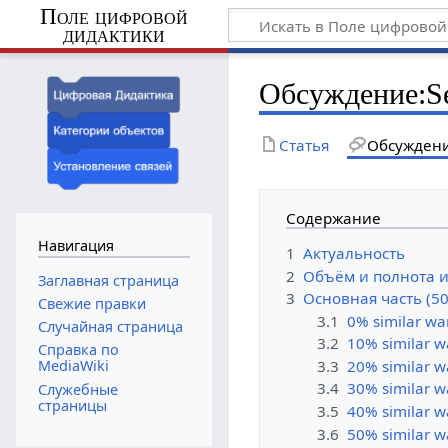
Поле цифровой
дидактики
Обсуждение
:
S
Статья
Обсужден
Содержание
Навигация
1
Актуальность
2
Объём и полнота 
Заглавная страница
3
Основная часть (5
Свежие правки
3.1
0% similar wa
Случайная страница
3.2
10% similar w
Справка по
3.3
20% similar w
MediaWiki
3.4
30% similar w
Служебные
страницы
3.5
40% similar w
3.6
50% similar w