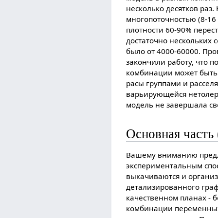
несколько десятков раз.
многопоточностью (8-16
плотности 60-90% перес
достаточно нескольких с
было от 4000-60000. Про
закончили работу, что п
комбинации может быть д
расы группами и рассел
варьирующейся нетолера
модель не завершала св
Основная часть
Вашему вниманию предла
экспериментальным спос
выкачиваются и организ
детализированного гра
качественном планах - б
комбинации переменных 