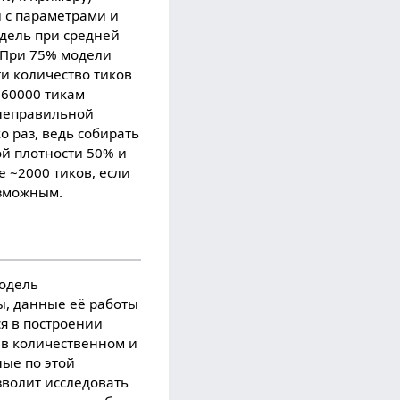
л с параметрами и
одель при средней
. При 75% модели
ти количество тиков
 60000 тикам
й неправильной
о раз, ведь собирать
ой плотности 50% и
 ~2000 тиков, если
озможным.
модель
ы, данные её работы
я в построении
в количественном и
ные по этой
зволит исследовать