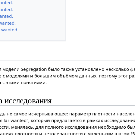
anted.
anted.
anted.
wanted.
 wanted.
 модели Segregation было также установлено несколько фа
е с моделями и большим объёмом данных, поэтому этот ра
н с этими понятиями.
а исследования
юдь не самое исчерпывающее: параметр плотности населен
milar wanted", который предлагается в рамках исследовани
сти, менялась. Для полного исследования необходимо был
ациях плотности и нетолерантности с маленьким шагом (5