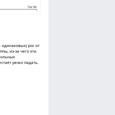
- одинаковых) рос от
пы, из-за чего эти
вольных
стаёт резко падать.