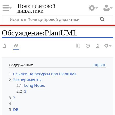
Поле цифровой
дидактики
Обсуждение
:
PlantUML
Содержание
1
Ссылки на ресурсы про PlantUML
2
Эксперименты
2.1
Long Notes
2.2
3
3
?
4
5
DB