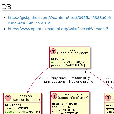
DB
https://gist.github.com/QuantumGhost/0955a45383a0b6
c0bc24f9654b3cb561
https://www.openriskmanual.org/wiki/Special:Version