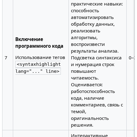
практические навыки:
способность
автоматизировать
обработку данных,
реализовать
алгоритмы,
Включение
воспроизвести
программного кода
результаты анализа.
Использование тегов
7
Подсветка синтаксиса
0–3
и нумерация строк
<syntaxhighlight
повышают
lang="..." line>
читаемость.
Оценивается:
работоспособность
кода, наличие
комментариев, связь с
темой,
оригинальность
решения.
Интерактивные