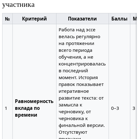
участника
№
Критерий
Показатели
Баллы
Ма
Работа над эссе
велась регулярно
на протяжении
всего периода
обучения, а не
концентрировалась
в последний
момент. История
правок показывает
итеративное
развитие текста: от
Равномерность
замысла к
1
вклада по
0–3
3
черновику, от
времени
черновика к
финальной версии.
Отсутствуют
признаки