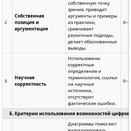
собственную точку
зрения, приводит
Собственная
аргументы и примеры
2
позиция и
из практики,
0–3
аргументация
сравнивает
различные подходы,
делает обоснованные
выводы.
Использованы
корректные
определения и
Научная
терминология, ссылки
3
0–2
корректность
на научные
источники,
отсутствуют
фактические ошибки.
Б. Критерии использования возможностей цифров
Диаграммы помогают
визуализировать