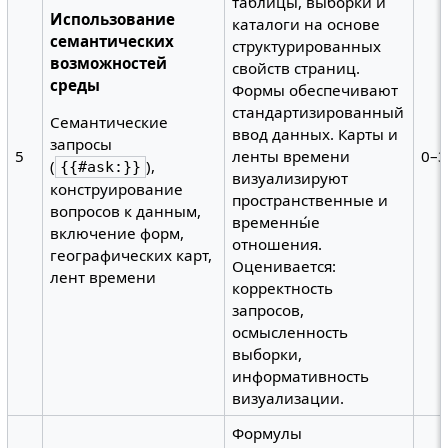
таблицы, выборки и
Использование
каталоги на основе
семантических
структурированных
возможностей
свойств страниц.
среды
Формы обеспечивают
стандартизированный
Семантические
ввод данных. Карты и
запросы
5
ленты времени
0–3
(
),
{{#ask:}}
визуализируют
конструирование
пространственные и
вопросов к данным,
временны́е
включение форм,
отношения.
географических карт,
Оценивается:
лент времени
корректность
запросов,
осмысленность
выборки,
информативность
визуализации.
Формулы