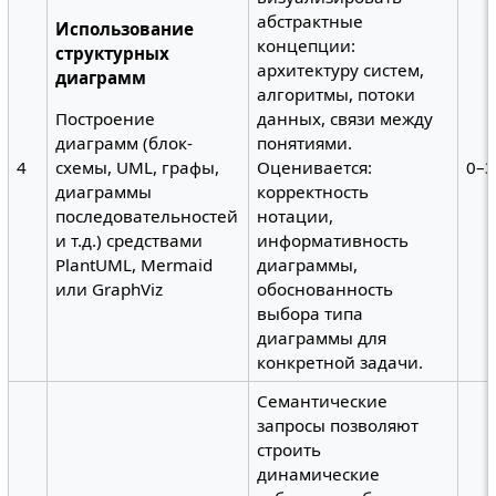
абстрактные
Использование
концепции:
структурных
архитектуру систем,
диаграмм
алгоритмы, потоки
данных, связи между
Построение
понятиями.
диаграмм (блок-
4
Оценивается:
0–3
схемы, UML, графы,
корректность
диаграммы
нотации,
последовательностей
информативность
и т.д.) средствами
диаграммы,
PlantUML, Mermaid
обоснованность
или GraphViz
выбора типа
диаграммы для
конкретной задачи.
Семантические
запросы позволяют
строить
динамические