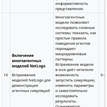
информативность
представления.
Многоагентные
модели позволяют
исследовать сложные
системы: показать, как
простые правила
поведения агентов
порождают
макроуровневые
Включение
паттерны.
многоагентных
Встраивание модели
моделей NetLogo
в эссе даёт читателю
10
возможность
0–3
Встраивание
запустить симуляцию,
моделей NetLogo для
изменить параметры
демонстрации
и самостоятельно
агентных симуляций
исследовать
результаты.
Оценивается: