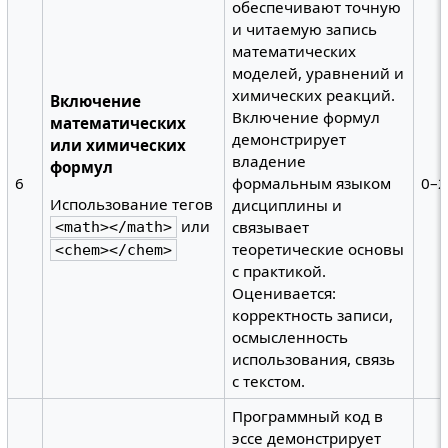
обеспечивают точную
и читаемую запись
математических
моделей, уравнений и
химических реакций.
Включение
Включение формул
математических
демонстрирует
или химических
владение
формул
6
формальным языком
0–2
Использование тегов
дисциплины и
или
связывает
<math></math>
теоретические основы
<chem></chem>
с практикой.
Оценивается:
корректность записи,
осмысленность
использования, связь
с текстом.
Программный код в
эссе демонстрирует