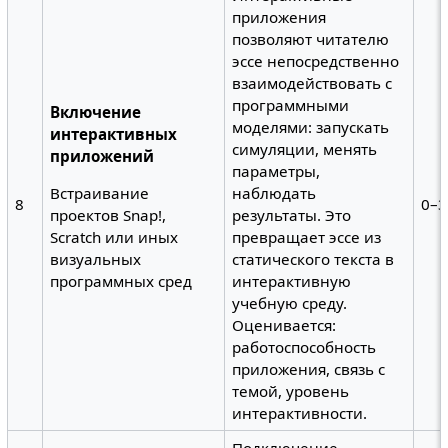
приложения
позволяют читателю
эссе непосредственно
взаимодействовать с
программными
Включение
моделями: запускать
интерактивных
симуляции, менять
приложений
параметры,
наблюдать
Встраивание
8
0–3
результаты. Это
проектов Snap!,
превращает эссе из
Scratch или иных
статического текста в
визуальных
интерактивную
программных сред
учебную среду.
Оценивается:
работоспособность
приложения, связь с
темой, уровень
интерактивности.
Подключение