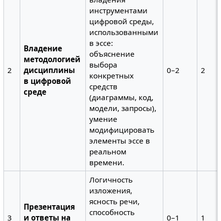
инструментами
цифровой среды,
использованными
в эссе:
Владение
объяснение
методологией
выбора
2
дисциплины
0–2
2
конкретных
в цифровой
средств
среде
(диаграммы, код,
модели, запросы),
умение
модифицировать
элементы эссе в
реальном
времени.
Логичность
изложения,
ясность речи,
Презентация
способность
3
и ответы на
0–1
1