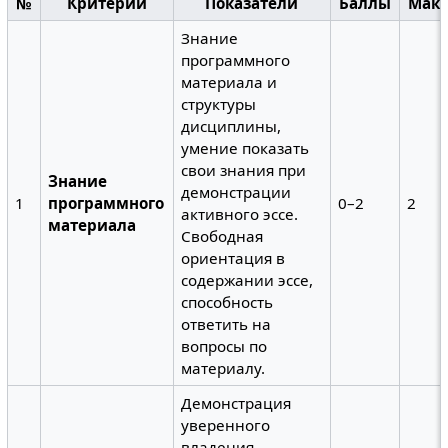
№
Критерий
Показатели
Баллы
Макс
Знание
программного
материала и
структуры
дисциплины,
умение показать
свои знания при
Знание
демонстрации
1
программного
0–2
2
активного эссе.
материала
Свободная
ориентация в
содержании эссе,
способность
ответить на
вопросы по
материалу.
Демонстрация
уверенного
владения