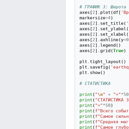
# ГРАФИК 3: Широта 
axes
[
2
]
.
plot
(
df
[
'Вр
markersize
=
4
)
axes
[
2
]
.
set_title
(
'
axes
[
2
]
.
set_ylabel
(
axes
[
2
]
.
set_xlabel
(
axes
[
2
]
.
axhline
(
y
=
0
axes
[
2
]
.
legend
()
axes
[
2
]
.
grid
(
True
)
plt
.
tight_layout
()
plt
.
savefig
(
'earthq
plt
.
show
()
# СТАТИСТИКА
print
(
"
\n
"
+
"="
*
50
print
(
"СТАТИСТИКА З
print
(
"="
*
50
)
print
(
f
"Всего событ
print
(
f
"Самое сильн
print
(
f
"Средняя маг
print
(
f
"Самое глубо