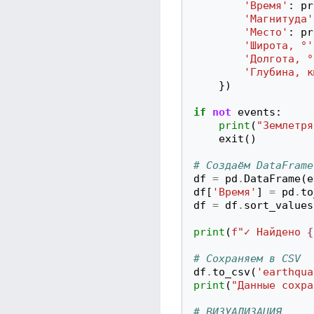
'Время'
:
pr
'Магнитуда'
'Место'
:
pr
'Широта, °'
'Долгота, °
'Глубина, к
})
if
not
events
:
print
(
"Землетря
exit
()
# Создаём DataFrame
df
=
pd
.
DataFrame
(
e
df
[
'Время'
]
=
pd
.
to
df
=
df
.
sort_values
print
(
f
"✓ Найдено 
{
# Сохраняем в CSV
df
.
to_csv
(
'earthqua
print
(
"Данные сохра
# ВИЗУАЛИЗАЦИЯ