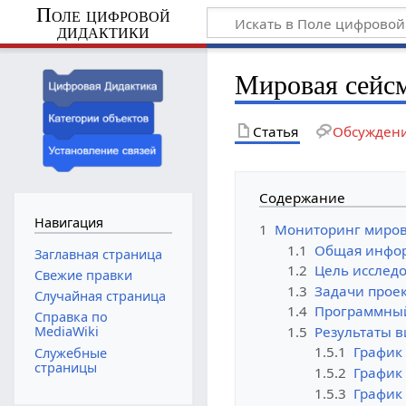
Поле цифровой
дидактики
Мировая сейсм
Статья
Обсужден
Содержание
Навигация
1
Мониторинг миров
1.1
Общая инфо
Заглавная страница
1.2
Цель исслед
Свежие правки
1.3
Задачи прое
Случайная страница
1.4
Программный
Справка по
1.5
Результаты 
MediaWiki
1.5.1
График
Служебные
страницы
1.5.2
График 
1.5.3
График