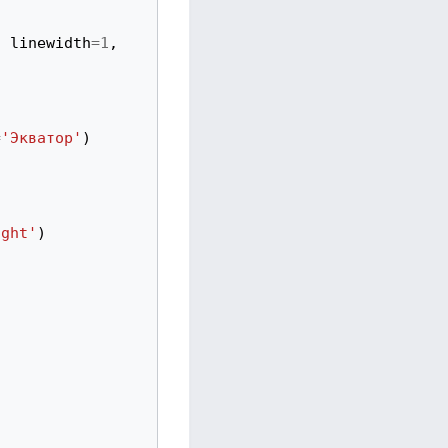
,
linewidth
=
1
,
=
'Экватор'
)
ight'
)