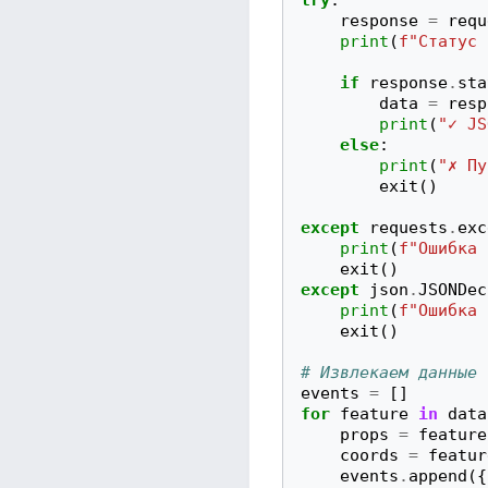
try
:
response
=
requ
print
(
f
"Статус 
if
response
.
sta
data
=
resp
print
(
"✓ JS
else
:
print
(
"✗ Пу
exit
()
except
requests
.
exc
print
(
f
"Ошибка 
exit
()
except
json
.
JSONDec
print
(
f
"Ошибка 
exit
()
# Извлекаем данные
events
=
[]
for
feature
in
data
props
=
feature
coords
=
featur
events
.
append
({