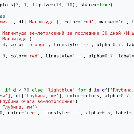
plots
(
3
,
1
,
figsize
=
(
14
,
10
),
sharex
=
True
)
да 
емя'
],
df
[
'Магнитуда'
],
color
=
'red'
,
marker
=
'o'
,
'Магнитуда землетрясений за последние 30 дней (M 
'Магнитуда'
)
.0
,
color
=
'orange'
,
linestyle
=
'--'
,
alpha
=
0.7
,
la
.0
,
color
=
'red'
,
linestyle
=
'--'
,
alpha
=
0.7
,
label
'
if
d
<
70
else
'lightblue'
for
d
in
df
[
'Глубина
мя'
],
df
[
'Глубина, км'
],
color
=
colors
,
alpha
=
0.7
,
Глубина очага землетрясения'
)
'Глубина, км'
)
0
,
color
=
'red'
,
linestyle
=
'--'
,
alpha
=
0.5
,
label
=
'