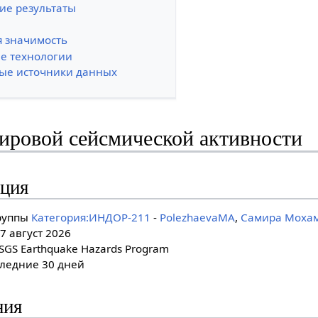
ие результаты
я значимость
е технологии
ые источники данных
ировой сейсмической активности
ция
руппы
Категория:ИНДОР-211
-
PolezhaevaMA
,
Самира Моха
7 август 2026
GS Earthquake Hazards Program
ледние 30 дней
ния