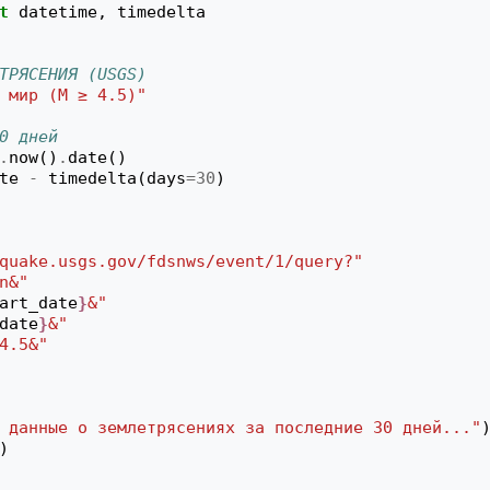
t
datetime
,
timedelta
ТРЯСЕНИЯ (USGS)
 мир (M ≥ 4.5)"
0 дней
.
now
()
.
date
()
te
-
timedelta
(
days
=
30
)
quake.usgs.gov/fdsnws/event/1/query?"
n&"
art_date
}
&"
date
}
&"
4.5&"
 данные о землетрясениях за последние 30 дней..."
)