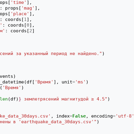
ops
[
'time'
],
:
props
[
'mag'
],
ops
[
'place'
],
:
coords
[
1
],
'
:
coords
[
0
],
м'
:
coords
[
2
]
сений за указанный период не найдено."
)
vents
)
_datetime
(
df
[
'Время'
],
unit
=
'ms'
)
(
'Время'
)
len
(
df
)
}
 землетрясений магнитудой ≥ 4.5"
)
ke_data_30days.csv'
,
index
=
False
,
encoding
=
'utf-8
нены в 'earthquake_data_30days.csv'"
)