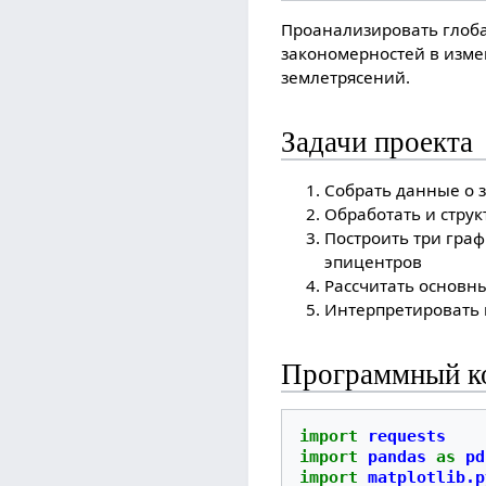
Проанализировать глоба
закономерностей в изме
землетрясений.
Задачи проекта
Собрать данные о з
Обработать и стру
Построить три гра
эпицентров
Рассчитать основн
Интерпретировать 
Программный к
import
requests
import
pandas
as
pd
import
matplotlib.p