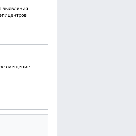
я выявления
 эпицентров
ное смещение