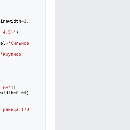
linewidth
=
1
,
≥ 4.5)'
)
bel
=
'Сильное 
=
'Крупное 
, км'
]]
width
=
0.04
)
Граница (70 