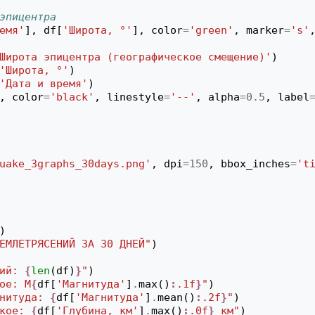
эпицентра
емя'
],
df
[
'Широта, °'
],
color
=
'green'
,
marker
=
's'
Широта эпицентра (географическое смещение)'
)
'Широта, °'
)
'Дата и время'
)
,
color
=
'black'
,
linestyle
=
'--'
,
alpha
=
0.5
,
label
uake_3graphs_30days.png'
,
dpi
=
150
,
bbox_inches
=
't
)
ЕМЛЕТРЯСЕНИЙ ЗА 30 ДНЕЙ"
)
ий: 
{
len
(
df
)
}
"
)
ое: M
{
df
[
'Магнитуда'
]
.
max
()
:
.1f
}
"
)
нитуда: 
{
df
[
'Магнитуда'
]
.
mean
()
:
.2f
}
"
)
кое: 
{
df
[
'Глубина, км'
]
.
max
()
:
.0f
}
 км"
)