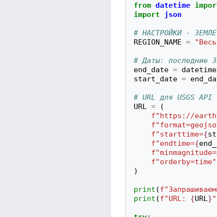
from
datetime
impor
import
json
# НАСТРОЙКИ - ЗЕМЛЕ
REGION_NAME
=
"Весь
# Даты: последние 3
end_date
=
datetime
start_date
=
end_da
# URL для USGS API
URL
=
(
f
"https://earth
f
"format=geojso
f
"starttime=
{
st
f
"endtime=
{
end_
f
"minmagnitude=
f
"orderby=time"
)
print
(
f
"Запрашиваем
print
(
f
"URL: 
{
URL
}
"