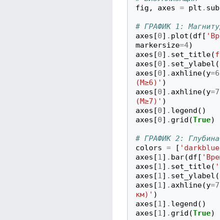
fig
,
axes
=
plt
.
sub
# ГРАФИК 1: Магниту
axes
[
0
]
.
plot
(
df
[
'Вр
markersize
=
4
)
axes
[
0
]
.
set_title
(
f
axes
[
0
]
.
set_ylabel
(
axes
[
0
]
.
axhline
(
y
=
6
(M≥6)'
)
axes
[
0
]
.
axhline
(
y
=
7
(M≥7)'
)
axes
[
0
]
.
legend
()
axes
[
0
]
.
grid
(
True
)
# ГРАФИК 2: Глубина
colors
=
[
'darkblue
axes
[
1
]
.
bar
(
df
[
'Вре
axes
[
1
]
.
set_title
(
'
axes
[
1
]
.
set_ylabel
(
axes
[
1
]
.
axhline
(
y
=
7
км)'
)
axes
[
1
]
.
legend
()
axes
[
1
]
.
grid
(
True
)