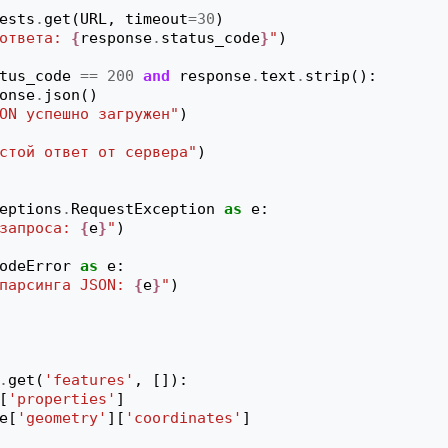
ests
.
get
(
URL
,
timeout
=
30
)
ответа: 
{
response
.
status_code
}
"
)
tus_code
==
200
and
response
.
text
.
strip
():
onse
.
json
()
ON успешно загружен"
)
стой ответ от сервера"
)
eptions
.
RequestException
as
e
:
запроса: 
{
e
}
"
)
odeError
as
e
:
парсинга JSON: 
{
e
}
"
)
.
get
(
'features'
,
[]):
[
'properties'
]
e
[
'geometry'
][
'coordinates'
]