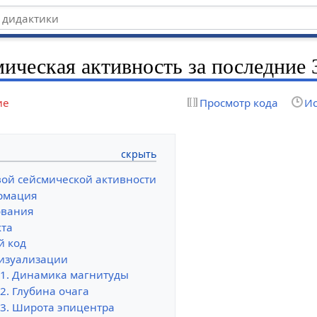
ическая активность за последние 
ие
Просмотр кода
Ис
ой сейсмической активности
рмация
ования
кта
 код
визуализации
 1. Динамика магнитуды
2. Глубина очага
 3. Широта эпицентра