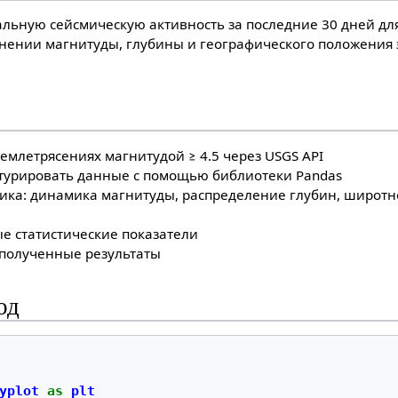
льную сейсмическую активность за последние 30 дней дл
нении магнитуды, глубины и географического положения
емлетрясениях магнитудой ≥ 4.5 через USGS API
ктурировать данные с помощью библиотеки Pandas
фика: динамика магнитуды, распределение глубин, широт
ые статистические показатели
полученные результаты
од
yplot
as
plt