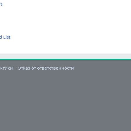
ys
 List
актики
Отказ от ответственности