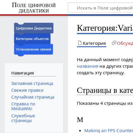
Поле цифровой
дидактики
Категория
:
Vari
Категория
Обсуж
На данный момент содер
названия
на других стр
создать эту страницу.
Навигация
Заглавная страница
Страницы в катег
Свежие правки
Случайная страница
Показаны 4 страницы из
Справка по
MediaWiki
Служебные
M
страницы
Making an FPS Counte