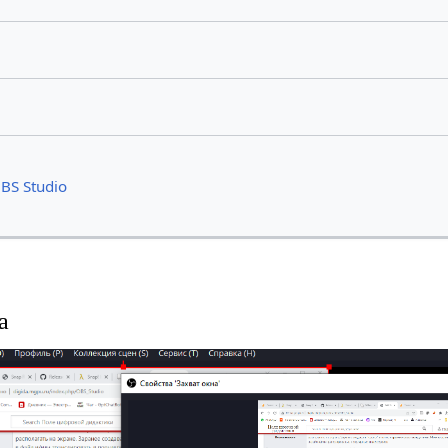
BS Studio
а