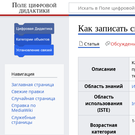
Поле цифровой
дидактики
Как записать 
Статья
Обсужден
К
Описание
п
Навигация
т
Заглавная страница
Область знаний
И
Свежие правки
Область
Случайная страница
использования
I
Справка по
(ISTE)
MediaWiki
Служебные
1
страницы
Возрастная
категория