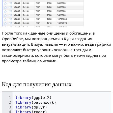
После того как данные очищены и обогащены в
OpenRefine, мы возвращаемся в R для создания
визуализаций. Визуализация — это важно, ведь графики
позволяют быстро уловить основные тренды и
закономерности, которые могут быть неочевидны при
просмотре таблиц с числами.
Код для получения данных
library
(
ggplot2
)
library
(
patchwork
)
library
(
dplyr
)
library
(
readr
)