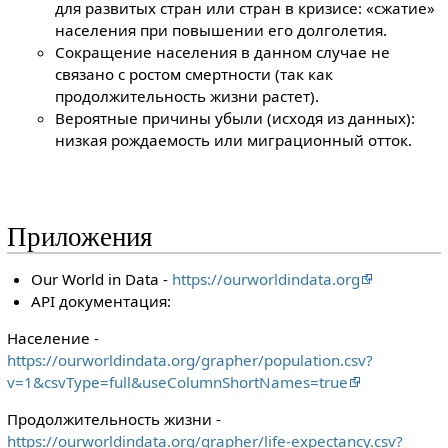
для развитых стран или стран в кризисе: «сжатие»
населения при повышении его долголетия.
Сокращение населения в данном случае не
связано с ростом смертности (так как
продолжительность жизни растет).
Вероятные причины убыли (исходя из данных):
низкая рождаемость или миграционный отток.
Приложения
Our World in Data -
https://ourworldindata.org
API документация:
Население -
https://ourworldindata.org/grapher/population.csv?
v=1&csvType=full&useColumnShortNames=true
Продолжительность жизни -
https://ourworldindata.org/grapher/life-expectancy.csv?