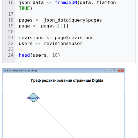
json_data
<-
fromJSON
(
data
,
flatten
=
TRUE
)
pages
<-
json_data
$
query
$
pages
page
<-
pages
[[
1
]]
revisions
<-
page
$
revisions
users
<-
revisions
$
user
head
(
users
,
10
)