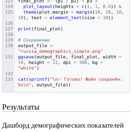
final_plot
<-
(
p1
/
p2
)
+
p3
+
plot_layout
(
heights
=
c
(
1
,
1
,
0.6
))
&
theme
(
plot.margin
=
margin
(
10
,
10
,
10
,
10
),
text
=
element_text
(
size
=
10
))
print
(
final_plot
)
# Сохранение
output_file
<-
"russia_demographics_simple.png"
ggsave
(
output_file
,
final_plot
,
width
=
14
,
height
=
12
,
dpi
=
300
,
bg
=
"white"
)
cat
(
sprintf
(
"\n✅ Готово! Файл сохранён: 
%s\n"
,
output_file
))
Результаты
Дашборд демографических показателей