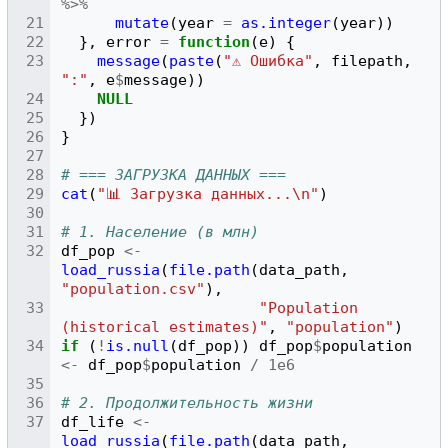
%>%
mutate
(
year
=
as.integer
(
year
))
},
error
=
function
(
e
)
{
message
(
paste
(
"⚠ Ошибка"
,
filepath
,
":"
,
e
$
message
))
NULL
})
}
# === ЗАГРУЗКА ДАННЫХ ===
cat
(
"📊 Загрузка данных...\n"
)
# 1. Население (в млн)
df_pop
<-
load_russia
(
file.path
(
data_path
,
"population.csv"
),
"Population 
(historical estimates)"
,
"population"
)
if
(
!
is.null
(
df_pop
))
df_pop
$
population
<-
df_pop
$
population
/
1e6
# 2. Продолжительность жизни
df_life
<-
load_russia
(
file.path
(
data_path
,