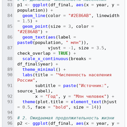
p1
<-
ggplot
(
df_final
,
aes
(
x
=
year
,
y
=
population
))
+
geom_line
(
color
=
"#2E86AB"
,
linewidth
=
1.5
)
+
geom_point
(
size
=
3
,
color
=
"#2E86AB"
)
+
geom_text
(
aes
(
label
=
paste0
(
population
,
" млн"
)),
vjust
=
-1
,
size
=
3.5
,
check_overlap
=
TRUE
)
+
scale_x_continuous
(
breaks
=
df_final
$
year
)
+
theme_minimal
()
+
labs
(
title
=
"Численность населения 
России"
,
subtitle
=
paste
(
"Источник:"
,
source_label
),
x
=
"Год"
,
y
=
"Млн человек"
)
+
theme
(
plot.title
=
element_text
(
hjust
=
0.5
,
face
=
"bold"
,
size
=
14
))
# 2. Ожидаемая продолжительность жизни
p2
<-
ggplot
(
df_final
,
aes
(
x
=
year
,
y
=