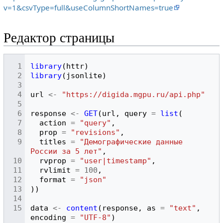
v=1&csvType=full&useColumnShortNames=true
Редактор страницы
library
(
httr
)
library
(
jsonlite
)
url
<-
"https://digida.mgpu.ru/api.php"
response
<-
GET
(
url
,
query
=
list
(
action
=
"query"
,
prop
=
"revisions"
,
titles
=
"Демографические данные 
России за 5 лет"
,
rvprop
=
"user|timestamp"
,
rvlimit
=
100
,
format
=
"json"
))
data
<-
content
(
response
,
as
=
"text"
,
encoding
=
"UTF-8"
)