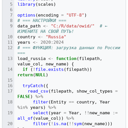
library
(
scales
)
options
(
encoding
=
"UTF-8"
)
# === НАСТРОЙКИ ===
data_path
<-
"C:/R/data/owid/"
# ← 
ИЗМЕНИТЕ НА СВОЙ ПУТЬ!
country
<-
"Russia"
years
<-
2020
:
2024
# === ФУНКЦИЯ: загрузка данных по России 
===
load_russia
<-
function
(
filepath
,
value_col
,
new_name
)
{
if
(
!
file.exists
(
filepath
))
return
(
NULL
)
tryCatch
({
read_csv
(
filepath
,
show_col_types
=
FALSE
)
%>%
filter
(
Entity
==
country
,
Year
%in%
years
)
%>%
select
(
year
=
Year
,
!!
new_name
:=
all_of
(
value_col
))
%>%
filter
(
!
is.na
(
!!
sym
(
new_name
)))