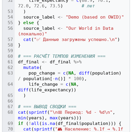
life_expectancy
=
c
(
68.9
,
70.1
,
72.0
,
72.6
,
73.5
)
# лет
)
source_label
<-
"Demo (based on OWID)"
}
else
{
source_label
<-
"Our World in Data 
(локально)"
cat
(
"✅ Данные загружены успешно.\n"
)
}
# === РАСЧЁТ ТЕМПОВ ИЗМЕНЕНИЯ ===
df_final
<-
df_final
%>%
mutate
(
pop_change
=
c
(
NA
,
diff
(
population
)
/
population
[
-
n
()]
*
100
),
life_change
=
c
(
NA
,
diff
(
life_expectancy
))
)
# === ВЫВОД СВОДКИ ===
cat
(
sprintf
(
"\n📅 Период: %d - %d\n"
,
min
(
years
),
max
(
years
)))
if
(
!
all
(
is.na
(
df_final
$
population
)))
{
cat
(
sprintf
(
"👥 Население: %.1f → %.1f 