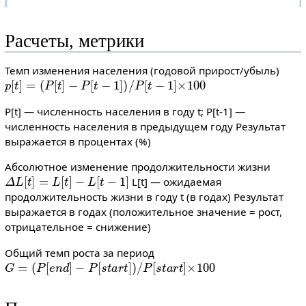
Расчеты, метрики
Темп изменения населения (годовой прирост/убыль)
p
[
t
]
=
(
P
[
t
]
−
P
[
t
−
1
]
)
/
P
[
t
−
1
]
×
100
P[t] — численность населения в году t; P[t-1] —
численность населения в предыдущем году Результат
выражается в процентах (%)
Абсолютное изменение продолжительности жизни
Δ
L
[
t
]
=
L
[
t
]
−
L
[
t
−
1
]
L[t] — ожидаемая
продолжительность жизни в году t (в годах) Результат
выражается в годах (положительное значение = рост,
отрицательное = снижение)
Общий темп роста за период
G
=
(
P
[
e
n
d
]
−
P
[
s
t
a
r
t
]
)
/
P
[
s
t
a
r
t
]
×
100