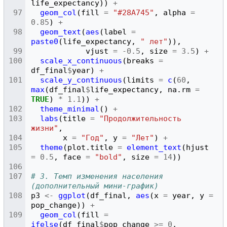
life_expectancy
))
+
geom_col
(
fill
=
"#28A745"
,
alpha
=
0.85
)
+
geom_text
(
aes
(
label
=
paste0
(
life_expectancy
,
" лет"
)),
vjust
=
-0.5
,
size
=
3.5
)
+
scale_x_continuous
(
breaks
=
df_final
$
year
)
+
scale_y_continuous
(
limits
=
c
(
60
,
max
(
df_final
$
life_expectancy
,
na.rm
=
TRUE
)
*
1.1
))
+
theme_minimal
()
+
labs
(
title
=
"Продолжительность 
жизни"
,
x
=
"Год"
,
y
=
"Лет"
)
+
theme
(
plot.title
=
element_text
(
hjust
=
0.5
,
face
=
"bold"
,
size
=
14
))
# 3. Темп изменения населения 
(дополнительный мини-график)
p3
<-
ggplot
(
df_final
,
aes
(
x
=
year
,
y
=
pop_change
))
+
geom_col
(
fill
=
ifelse
(
df_final
$
pop_change
>=
0
,