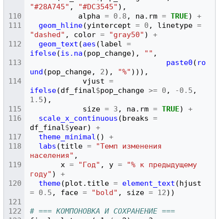
"#28A745"
,
"#DC3545"
),
alpha
=
0.8
,
na.rm
=
TRUE
)
+
geom_hline
(
yintercept
=
0
,
linetype
=
"dashed"
,
color
=
"gray50"
)
+
geom_text
(
aes
(
label
=
ifelse
(
is.na
(
pop_change
),
""
,
paste0
(
ro
und
(
pop_change
,
2
),
"%"
))),
vjust
=
ifelse
(
df_final
$
pop_change
>=
0
,
-0.5
,
1.5
),
size
=
3
,
na.rm
=
TRUE
)
+
scale_x_continuous
(
breaks
=
df_final
$
year
)
+
theme_minimal
()
+
labs
(
title
=
"Темп изменения 
населения"
,
x
=
"Год"
,
y
=
"% к предыдущему 
году"
)
+
theme
(
plot.title
=
element_text
(
hjust
=
0.5
,
face
=
"bold"
,
size
=
12
))
# === КОМПОНОВКА И СОХРАНЕНИЕ ===