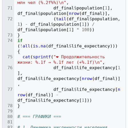
млн чел (%.2f%%)\n"
,
df_final
$
population
[
1
],
df_final
$
population
[
nrow
(
df_final
)],
(
tail
(
df_final
$
population
,
1
)
-
df_final
$
population
[
1
])
/
df_final
$
population
[
1
]
*
100
))
}
if
(
!
all
(
is.na
(
df_final
$
life_expectancy
)))
{
cat
(
sprintf
(
"❤️ Продолжительность 
жизни: %.1f → %.1f лет (+%.1f)\n"
,
df_final
$
life_expectancy
[
1
],
df_final
$
life_expectancy
[
nrow
(
df_final
)]
,
df_final
$
life_expectancy
[
n
row
(
df_final
)]
-
df_final
$
life_expectancy
[
1
]))
}
# === ГРАФИКИ ===
# 1. Динамика численности населения