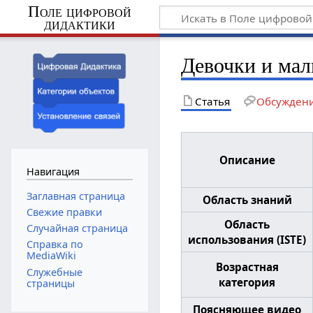
Поле цифровой
дидактики
Девочки и мал
Статья
Обсужден
Описание
Навигация
Заглавная страница
Область знаний
Свежие правки
Область
Случайная страница
использования (ISTE)
Справка по
MediaWiki
Возрастная
Служебные
категория
страницы
Поясняющее видео