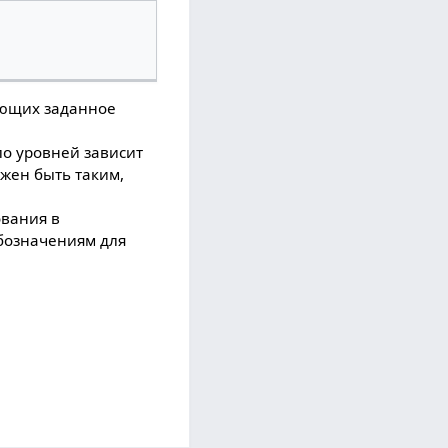
меющих заданное
ло уровней зависит
лжен быть таким,
ования в
обозначениям для