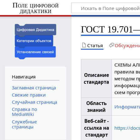
Поле цифровой
дидактики
ГОСТ 19.701
Статья
Обсужден
СХЕМЫ АЛГ
правила вы
Описание
Навигация
методом п
стандарта
информаци
Заглавная страница
схем прог
Свежие правки
Случайная страница
Область
Информат
Справка по
знаний
MediaWiki
Веб-сайт -
Служебные
страницы
ссылка на
https://do
стандарт