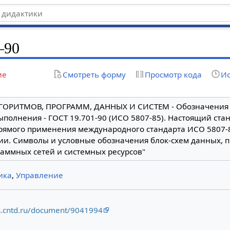
—90
ие
Смотреть форму
Просмотр кода
Ис
ОРИТМОВ, ПРОГРАММ, ДАННЫХ И СИСТЕМ - Обозначения 
полнения - ГОСТ 19.701-90 (ИСО 5807-85). Настоящий ста
рямого применения международного стандарта ИСО 5807-
и. Символы и условные обозначения блок-схем данных, п
раммных сетей и системных ресурсов"
ика
,
Управление
cs.cntd.ru/document/9041994